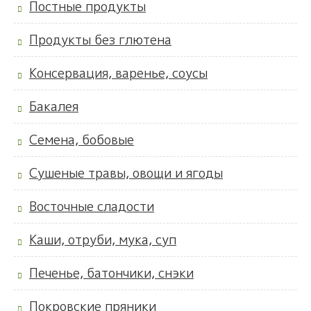
Постные продукты
Продукты без глютена
Консервация, варенье, соусы
Бакалея
Семена, бобовые
Сушеные травы, овощи и ягоды
Восточные сладости
Каши, отруби, мука, суп
Печенье, батончики, снэки
Покровские пряники