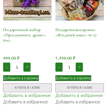
Подарочный набор
Подарочная корзина
«Праздничное драже»
«Ягодный микс» № 27
№12
999.00
₽
1,399.00
₽
Количество
Количество
-
+
-
+
Подарочный
Подарочная
набор
корзина
"Праздничное
"Ягодный
Добавить в корзину
Добавить в корзину
драже"
микс"
№12
№
КУПИТЬ В 1 КЛИК
КУПИТЬ В 1 КЛИК
27
Добавить в избранное
Добавить в избранное
Добавить в избранное
Добавить в избранное