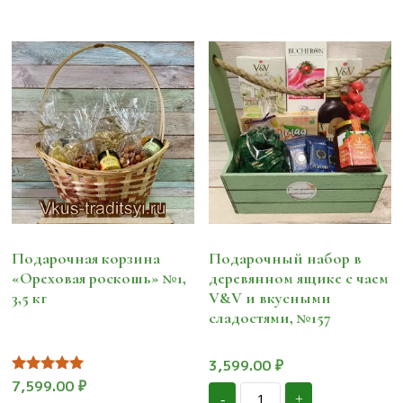
Подарочная корзина
Подарочный набор в
«Ореховая роскошь» №1,
деревянном ящике с чаем
3,5 кг
V&V и вкусными
сладостями, №157
3,599.00
₽
Оценка
7,599.00
₽
Количество
5.00
-
+