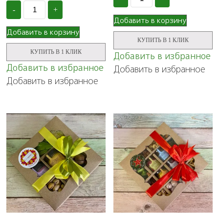
Подарочный
Количество
из 5
набор
-
+
Подарочная
в
Добавить в корзину
корзина
деревянном
"Ореховая
Добавить в корзину
ящике
роскошь"
КУПИТЬ В 1 КЛИК
с
№1,
чаем
КУПИТЬ В 1 КЛИК
Добавить в избранное
3,5
V&V
кг
Добавить в избранное
Добавить в избранное
и
вкусными
Добавить в избранное
сладостями,
№157