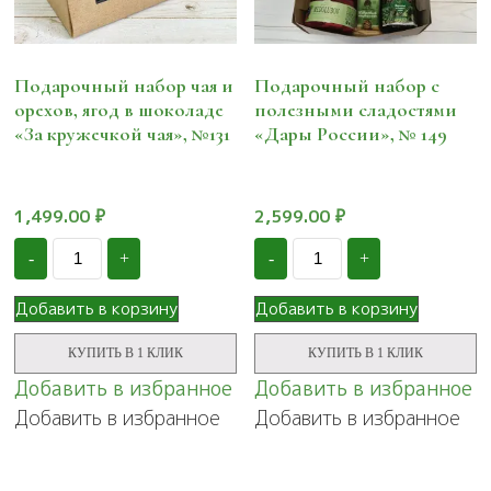
Подарочный набор чая и
Подарочный набор с
орехов, ягод в шоколаде
полезными сладостями
«За кружечкой чая», №131
«Дары России», № 149
1,499.00
₽
2,599.00
₽
Количество
Количество
-
+
-
+
Подарочный
Подарочный
набор
набор
чая
с
Добавить в корзину
Добавить в корзину
и
полезными
орехов,
сладостями
КУПИТЬ В 1 КЛИК
КУПИТЬ В 1 КЛИК
ягод
«Дары
в
России»,
Добавить в избранное
Добавить в избранное
шоколаде
№
Добавить в избранное
Добавить в избранное
"За
149
кружечкой
чая",
№131