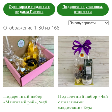
Сувениры и подарки с
Подарочная упаковка,
видами Питера
открытки
Отображение 1–30 из 168
Подарочный набор
Подарочный набор «Чай
«Манговый рай», №58
с полезными
сладостями» №92