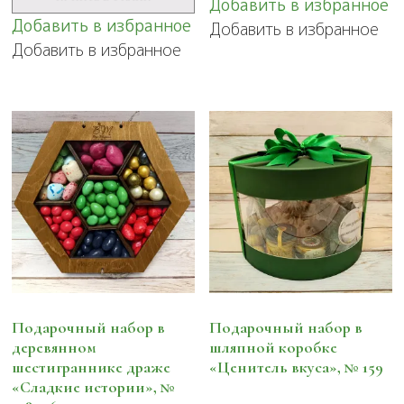
Добавить в избранное
№11
Добавить в избранное
Добавить в избранное
Добавить в избранное
Подарочный набор в
Подарочный набор в
деревянном
шляпной коробке
шестиграннике драже
«Ценитель вкуса», № 159
«Сладкие истории», №