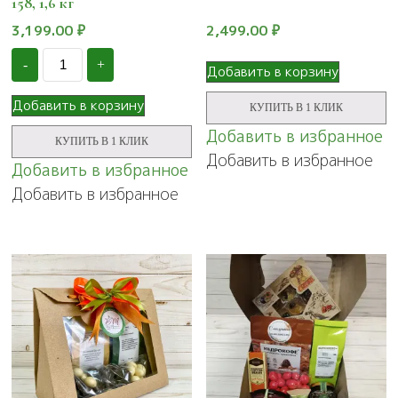
158, 1,6 кг
3,199.00
₽
2,499.00
₽
Количество
-
+
Подарочный
Добавить в корзину
набор
в
Добавить в корзину
КУПИТЬ В 1 КЛИК
деревянном
шестиграннике
Добавить в избранное
КУПИТЬ В 1 КЛИК
драже
Добавить в избранное
"Сладкие
Добавить в избранное
истории",
Добавить в избранное
№
158,
1,6
кг