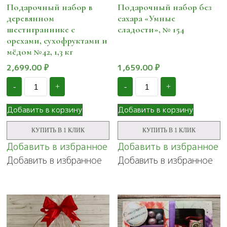
Подарочный набор в
Подарочный набор без
деревянном
сахара «Умные
шестиграннике с
сладости», № 154
орехами, сухофруктами и
мёдом №42, 1,3 кг
2,699.00
₽
1,659.00
₽
Количество
Количество
-
+
-
+
Подарочный
Подарочный
набор
набор
в
без
Добавить в корзину
Добавить в корзину
деревянном
сахара
шестиграннике
"Умные
КУПИТЬ В 1 КЛИК
КУПИТЬ В 1 КЛИК
с
сладости",
орехами,
№
Добавить в избранное
Добавить в избранное
сухофруктами
154
Добавить в избранное
Добавить в избранное
и
мёдом
№42,
1,3
кг