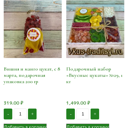
Вишня и манго цукат, с 8
Подарочный набор
марта, подарочная
«Вкусные цукаты» №29, 1
упаковка 200 гр
кг
319.00
₽
1,499.00
₽
Количество
Количество
-
+
-
+
Вишня
Подарочный
и
набор
манго
«Вкусные
Добавить в корзину
Добавить в корзину