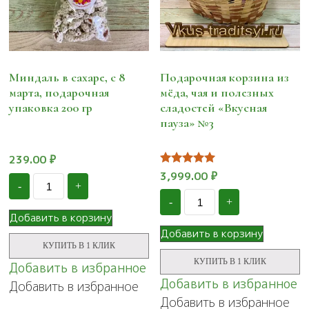
Миндаль в сахаре, с 8
Подарочная корзина из
марта, подарочная
мёда, чая и полезных
упаковка 200 гр
сладостей «Вкусная
пауза» №3
239.00
₽
Оценка
3,999.00
₽
Количество
5.00
-
+
Миндаль
Количество
из 5
в
-
+
Подарочная
сахаре,
Добавить в корзину
корзина
с
из
Добавить в корзину
8
мёда,
КУПИТЬ В 1 КЛИК
марта,
чая
подарочная
КУПИТЬ В 1 КЛИК
Добавить в избранное
и
упаковка
полезных
Добавить в избранное
Добавить в избранное
200
сладостей
гр
Добавить в избранное
"Вкусная