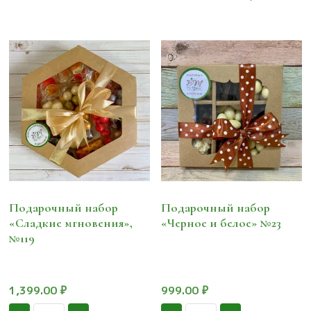
пауза"
№3
Подарочный набор
Подарочный набор
«Сладкие мгновения»,
«Черное и белое» №23
№119
1,399.00
₽
999.00
₽
Количество
Количество