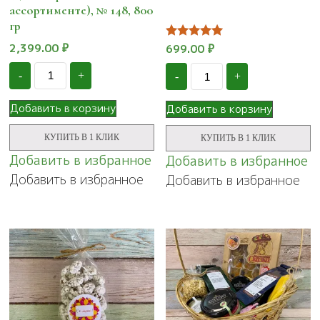
ассортименте), № 148, 800
гр
2,399.00
₽
Оценка
699.00
₽
5.00
Количество
Количество
из 5
-
+
-
+
Подарочный
Подарочный
набор
набор
в
"Энергия
Добавить в корзину
Добавить в корзину
шляпной
дня",
коробке
№
КУПИТЬ В 1 КЛИК
КУПИТЬ В 1 КЛИК
«Ореховая
133
фантазия»
Добавить в избранное
Добавить в избранное
(цвет
Добавить в избранное
Добавить в избранное
коробки
в
ассортименте),
№
148,
800
гр