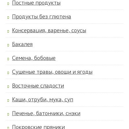
Постные продукты
Продукты без глютена
Консервация, варенье, соусы
Бакалея
Семена, бобовые
Сушеные травы, овощи и ягоды
Восточные сладости
Каши, отруби, мука, суп
Печенье, батончики, снэки
Покровские пряники