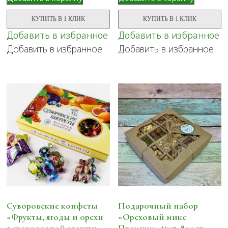
цукат,
цукаты»
с
№29,
КУПИТЬ В 1 КЛИК
КУПИТЬ В 1 КЛИК
8
1
марта,
кг
Добавить в избранное
Добавить в избранное
подарочная
Добавить в избранное
Добавить в избранное
упаковка
200
гр
Суворовские конфеты
Подарочный набор
«Фрукты, ягоды и орехи
«Ореховый микс