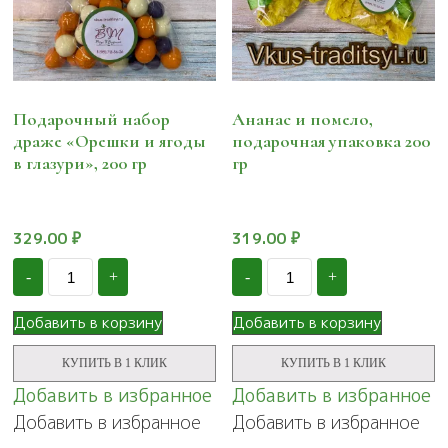
Подарочный набор
Ананас и помело,
драже «Орешки и ягоды
подарочная упаковка 200
в глазури», 200 гр
гр
329.00
₽
319.00
₽
Количество
Количество
-
+
-
+
Подарочный
Ананас
набор
и
драже
помело,
Добавить в корзину
Добавить в корзину
"Орешки
подарочная
и
упаковка
КУПИТЬ В 1 КЛИК
КУПИТЬ В 1 КЛИК
ягоды
200
в
гр
Добавить в избранное
Добавить в избранное
глазури",
Добавить в избранное
Добавить в избранное
200
гр