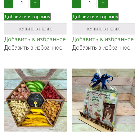
-
+
-
+
Подарочный
Подарочный
набор
набор
"Сладкие
"Черное
Добавить в корзину
Добавить в корзину
мгновения",
и
№119
белое"
КУПИТЬ В 1 КЛИК
КУПИТЬ В 1 КЛИК
№23
Добавить в избранное
Добавить в избранное
Добавить в избранное
Добавить в избранное