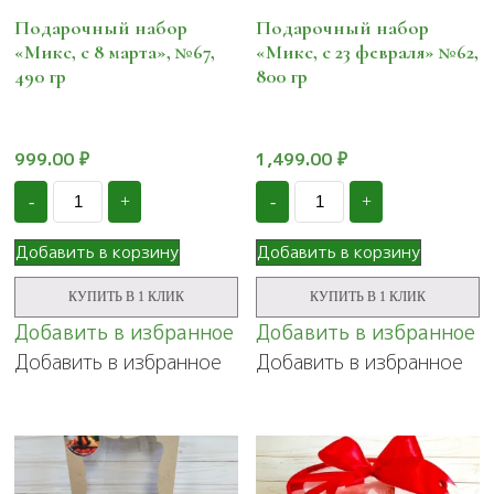
Подарочный набор
Подарочный набор
«Микс, с 8 марта», №67,
«Микс, с 23 февраля» №62,
490 гр
800 гр
999.00
₽
1,499.00
₽
Количество
Количество
-
+
-
+
Подарочный
Подарочный
набор
набор
«Микс,
«Микс,
Добавить в корзину
Добавить в корзину
с
с
8
23
КУПИТЬ В 1 КЛИК
КУПИТЬ В 1 КЛИК
марта»,
февраля»
№67,
№62,
Добавить в избранное
Добавить в избранное
490
800
Добавить в избранное
Добавить в избранное
гр
гр