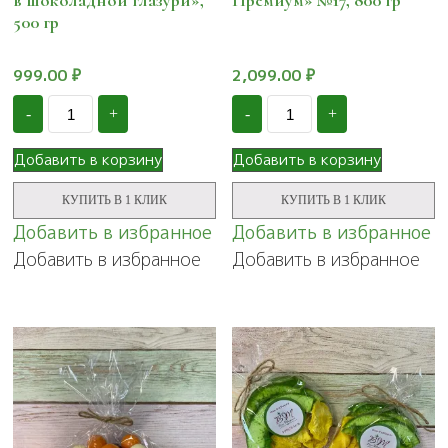
в шоколадной глазури»,
Премиум» №17, 800 гр
500 гр
999.00
₽
2,099.00
₽
Количество
Количество
-
+
-
+
Суворовские
Подарочный
конфеты
набор
"Фрукты,
"Ореховый
Добавить в корзину
Добавить в корзину
ягоды
микс
и
Премиум"
КУПИТЬ В 1 КЛИК
КУПИТЬ В 1 КЛИК
орехи
№17,
в
800
Добавить в избранное
Добавить в избранное
шоколадной
гр
Добавить в избранное
Добавить в избранное
глазури",
500
гр