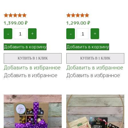
Оценка
1,399.00
₽
Оценка
1,299.00
₽
5.00
5.00
Количество
Количество
из 5
из 5
-
+
-
+
Подарочный
Подарочный
набор
набор
"Манговый
"Чай
Добавить в корзину
Добавить в корзину
рай",
с
№58
полезными
КУПИТЬ В 1 КЛИК
КУПИТЬ В 1 КЛИК
сладостями"
№92
Добавить в избранное
Добавить в избранное
Добавить в избранное
Добавить в избранное