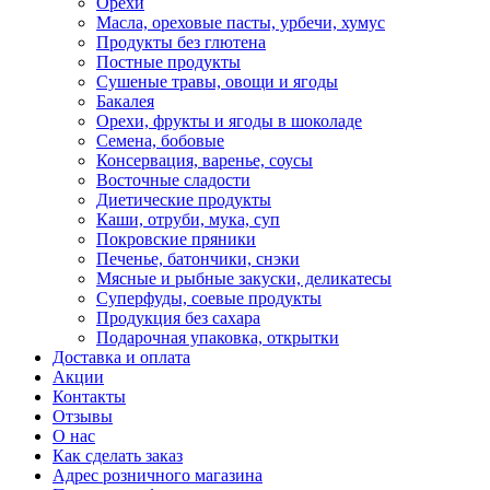
Орехи
Масла, ореховые пасты, урбечи, хумус
Продукты без глютена
Постные продукты
Сушеные травы, овощи и ягоды
Бакалея
Орехи, фрукты и ягоды в шоколаде
Семена, бобовые
Консервация, варенье, соусы
Восточные сладости
Диетические продукты
Каши, отруби, мука, суп
Покровские пряники
Печенье, батончики, снэки
Мясные и рыбные закуски, деликатесы
Суперфуды, соевые продукты
Продукция без сахара
Подарочная упаковка, открытки
Доставка и оплата
Акции
Контакты
Отзывы
О нас
Как сделать заказ
Адрес розничного магазина