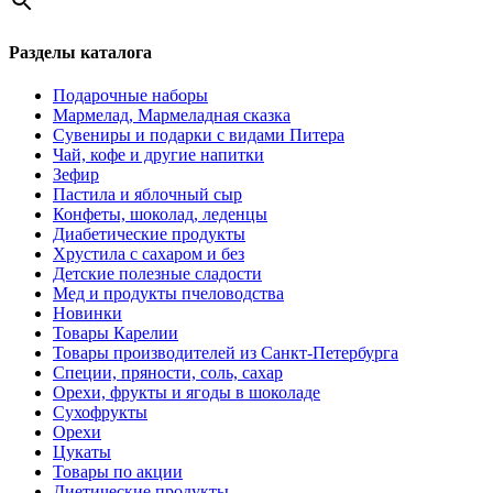
Разделы каталога
Подарочные наборы
Мармелад, Мармеладная сказка
Сувениры и подарки с видами Питера
Чай, кофе и другие напитки
Зефир
Пастила и яблочный сыр
Конфеты, шоколад, леденцы
Диабетические продукты
Хрустила с сахаром и без
Детские полезные сладости
Мед и продукты пчеловодства
Новинки
Товары Карелии
Товары производителей из Санкт-Петербурга
Специи, пряности, соль, сахар
Орехи, фрукты и ягоды в шоколаде
Сухофрукты
Орехи
Цукаты
Товары по акции
Диетические продукты