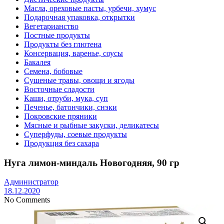
Масла, ореховые пасты, урбечи, хумус
Подарочная упаковка, открытки
Вегетарианство
Постные продукты
Продукты без глютена
Консервация, варенье, соусы
Бакалея
Семена, бобовые
Сушеные травы, овощи и ягоды
Восточные сладости
Каши, отруби, мука, суп
Печенье, батончики, снэки
Покровские пряники
Мясные и рыбные закуски, деликатесы
Суперфуды, соевые продукты
Продукция без сахара
Нуга лимон-миндаль Новогодняя, 90 гр
Администратор
18.12.2020
No Comments