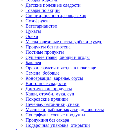
Детские полезные сладости
Товары по акции
Специи, пряности, соль, сахар
Сухофрукты
Вегетарианство
Цукаты
Орехи
Масла, ореховые пасты, урбечи, хумус
Продукты без глютена
Постные продукты
Сушеные травы, овощи и ягоды
Бакалея
Орехи, фрукты и ягоды в шоколаде
Семена, бобовые
Консервация, варенье, соусы
Восточные сладости
Диетические продукты
Каши, отруби, мука, суп
Покровские пряники
Печенье, батончики, снэки
Мясные и рыбные закуски, деликатесы
Суперфуды, соевые продукты
Продукция без сахара
Подарочная упаковка, открытки