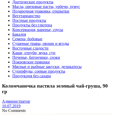
Диетические продукты
Масла, ореховые пасты, урбечи, хумус
Подарочная упаковка, открытки
Вегетарианство
Постные продукты
Продукты без глютена
Консервация, варенье, соусы
Бакалея
Семена, бобовые
Сушеные травы, овощи и ягоды
Восточные сладости
Каши, отруби, мука, суп
Печенье, батончики, снэки
Покровские пряники
Мясные и рыбные закуски, деликатесы
Суперфуды, соевые продукты
Продукция без сахара
Коломчаночка пастила зеленый чай-груша, 90
гр
Администратор
10.07.2019
No Comments