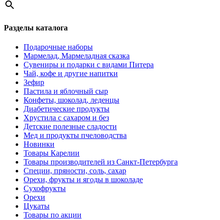
Разделы каталога
Подарочные наборы
Мармелад, Мармеладная сказка
Сувениры и подарки с видами Питера
Чай, кофе и другие напитки
Зефир
Пастила и яблочный сыр
Конфеты, шоколад, леденцы
Диабетические продукты
Хрустила с сахаром и без
Детские полезные сладости
Мед и продукты пчеловодства
Новинки
Товары Карелии
Товары производителей из Санкт-Петербурга
Специи, пряности, соль, сахар
Орехи, фрукты и ягоды в шоколаде
Сухофрукты
Орехи
Цукаты
Товары по акции