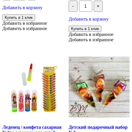
фрукты
Количество
из 5
Grondard
-
+
Подарочная
Добавить в корзину
ассорти,
корзина
1шт
чая
Купить в 1 клик
Добавить в корзину
со
Добавить в избранное
сбитнем
Добавить в избранное
Купить в 1 клик
"За
Добавить в избранное
чашечкой
Добавить в избранное
чая"
№2
Леденец / конфета сахарная
Детский подарочный набор