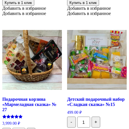
без
3
Купить в 1 клик
Купить в 1 клик
сахара
х
Добавить в избранное
Добавить в избранное
№7
250
Добавить в избранное
Добавить в избранное
мл
Подарочная корзина
Детский подарочный набор
«Мармеладная сказка» №
«Сладкая сказка» №15
27
499.00
₽
Количество
-
+
Оценка
Детский
3,999.00
₽
5.00
подарочный