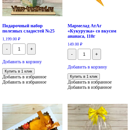
Подарочный набор
Мармелад АтАг
полезных сладостей №25
«Кукурузка» со вкусом
ананаса, 110г
1,199.00
₽
149.00
₽
Количество
-
+
Подарочный
Количество
-
+
набор
Мармелад
полезных
АтАг
Добавить в корзину
сладостей
"Кукурузка"
Добавить в корзину
№25
со
Купить в 1 клик
вкусом
Добавить в избранное
Купить в 1 клик
ананаса,
Добавить в избранное
Добавить в избранное
110г
Добавить в избранное