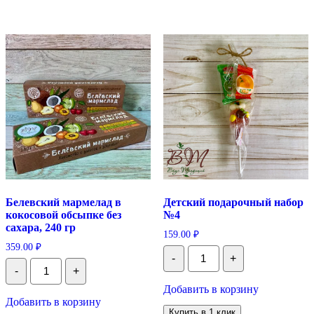
Белевский мармелад в
Детский подарочный набор
кокосовой обсыпке без
№4
сахара, 240 гр
159.00
₽
359.00
₽
Количество
-
+
Детский
Количество
-
+
подарочный
Белевский
набор
мармелад
Добавить в корзину
№4
в
Добавить в корзину
кокосовой
Купить в 1 клик