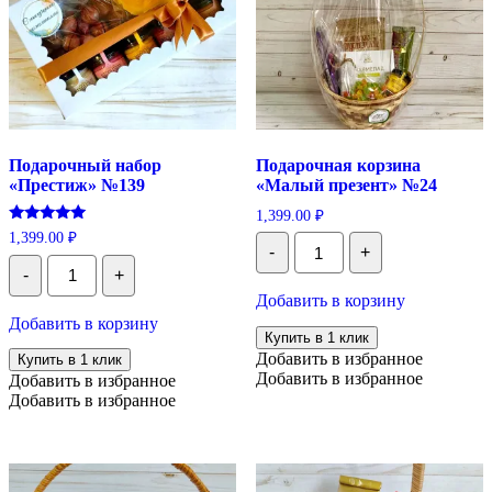
Подарочный набор
Подарочная корзина
«Престиж» №139
«Малый презент» №24
1,399.00
₽
Оценка
1,399.00
₽
Количество
5.00
-
+
Подарочная
Количество
из 5
корзина
-
+
Подарочный
"Малый
набор
Добавить в корзину
презент"
"Престиж"
Добавить в корзину
№24
№139
Купить в 1 клик
Добавить в избранное
Купить в 1 клик
Добавить в избранное
Добавить в избранное
Добавить в избранное