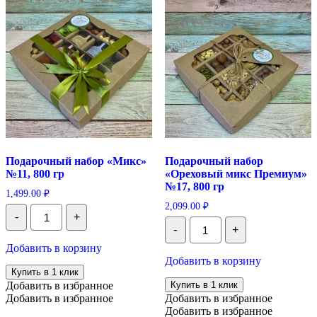
Подарочный набор «Микс»
Подарочный набор
№11, 800 гр
«Ореховый микс Премиум»
№17, 800 гр
1,499.00
₽
2,099.00
₽
Количество
-
+
Подарочный
Количество
-
+
набор
Подарочный
«Микс»
набор
Добавить в корзину
№11,
"Ореховый
Добавить в корзину
800
микс
Купить в 1 клик
гр
Премиум"
Добавить в избранное
Купить в 1 клик
№17,
Добавить в избранное
Добавить в избранное
800
Добавить в избранное
гр