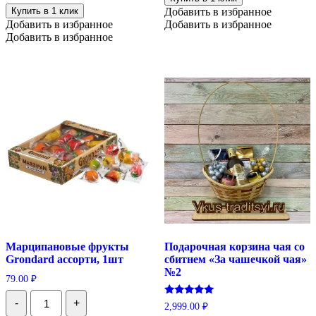
обсыпке
Купить в 1 клик
Добавить в избранное
без
Добавить в избранное
Добавить в избранное
сахара,
Добавить в избранное
240
гр
Марципановые фрукты
Подарочная корзина чая со
Grondard ассорти, 1шт
сбитнем «За чашечкой чая»
№2
79.00
₽
Количество
-
+
Оценка
Марципановые
2,999.00
₽
5.00