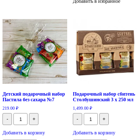
Добавить в избранное
Детский подарочный набор
Подарочный набор сбитень
Пастила без сахара №7
Столбушинский 3 х 250 мл
219.00
₽
1,499.00
₽
Количество
Количество
-
+
-
+
Детский
Подарочный
подарочный
набор
набор
сбитень
Добавить в корзину
Добавить в корзину
Пастила
Столбушинский