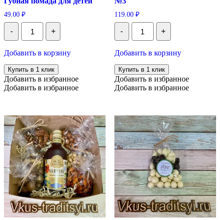
Губная помада для детей
№3
49.00
₽
119.00
₽
Количество
Количество
-
+
-
+
Леденец
Детский
/
подарочный
конфета
набор
Добавить в корзину
Добавить в корзину
сахарная
№3
Губная
Купить в 1 клик
Купить в 1 клик
помада
Добавить в избранное
Добавить в избранное
для
Добавить в избранное
Добавить в избранное
детей