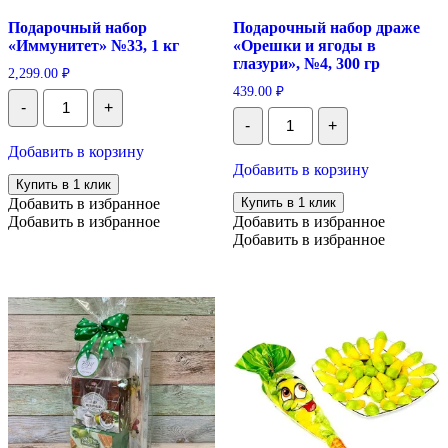
Подарочный набор
Подарочный набор драже
«Иммунитет» №33, 1 кг
«Орешки и ягоды в
глазури», №4, 300 гр
2,299.00
₽
439.00
₽
Количество
-
+
Подарочный
Количество
-
+
набор
Подарочный
"Иммунитет"
набор
Добавить в корзину
№33,
драже
Добавить в корзину
1
"Орешки
Купить в 1 клик
кг
и
Добавить в избранное
Купить в 1 клик
ягоды
Добавить в избранное
Добавить в избранное
в
Добавить в избранное
глазури",
№4,
300
гр