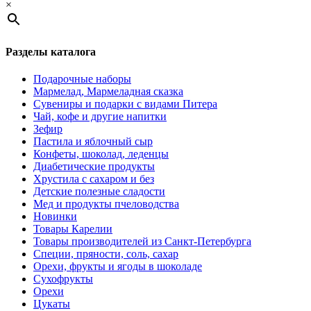
×
Разделы каталога
Подарочные наборы
Мармелад, Мармеладная сказка
Сувениры и подарки с видами Питера
Чай, кофе и другие напитки
Зефир
Пастила и яблочный сыр
Конфеты, шоколад, леденцы
Диабетические продукты
Хрустила с сахаром и без
Детские полезные сладости
Мед и продукты пчеловодства
Новинки
Товары Карелии
Товары производителей из Санкт-Петербурга
Специи, пряности, соль, сахар
Орехи, фрукты и ягоды в шоколаде
Сухофрукты
Орехи
Цукаты