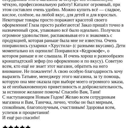
чёткую, профессиональную работу! Каталог огромный, при
этом составлен очень удобно. Можно купить всё — сладкое,
кислое, солёное, на любой вкус, для детей и для взрослых.
Некоторые товары просто поражают красотой своего
оформления! Глаза просто разбегаются! Заказ пришёл точно в
назначенный срок, упаковано всё было идеально. Получила
огромное удовольствие, распаковывая его и знакомясь с
продукцией, которая раньше была мне не известна. Очень
понравились сухарики «Хрустила» (с разными вкусами). Дети
моментально их оценили! Понравился «Кедрокофе», о
котором раньше и не слышала. И очень хорош и разнообразен
кронштадтский зефир (по оформлению и по вкусу). Советую
всем, кто ещё не знает этот магазин, обратить на него
внимание. Не пожалеете! А свою особую благодарность хочу
выразить Татьяне, менеджеру этого магазина, за ту помощь,
которую она мне оказала при выборе моего огромного заказа,
за её необыкновенную приветливость и доброжелательность,
за истинное желание помочь! Спасибо Вам, Таня!
С наступающим Новым Годом! Желаю всем сотрудникам
магазина и Вам, Танечка, лично, чтобы он был мирным,
спокойным, благополучным, счастливым! Здоровья всем,
успехов и процветания!
И ещё раз спасибо!