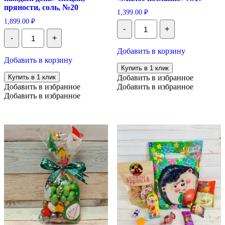
пряности, соль, №20
1,399.00
₽
1,899.00
₽
Количество
-
+
Подарочная
Количество
-
+
корзина
Подарочная
"Милое
корзина
Добавить в корзину
послание"
"На
Добавить в корзину
№17
каждый
Купить в 1 клик
день"
Купить в 1 клик
Добавить в избранное
специи,
Добавить в избранное
Добавить в избранное
пряности,
Добавить в избранное
соль,
№20