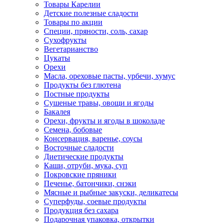
Товары Карелии
Детские полезные сладости
Товары по акции
Специи, пряности, соль, сахар
Сухофрукты
Вегетарианство
Цукаты
Орехи
Масла, ореховые пасты, урбечи, хумус
Продукты без глютена
Постные продукты
Сушеные травы, овощи и ягоды
Бакалея
Орехи, фрукты и ягоды в шоколаде
Семена, бобовые
Консервация, варенье, соусы
Восточные сладости
Диетические продукты
Каши, отруби, мука, суп
Покровские пряники
Печенье, батончики, снэки
Мясные и рыбные закуски, деликатесы
Суперфуды, соевые продукты
Продукция без сахара
Подарочная упаковка, открытки