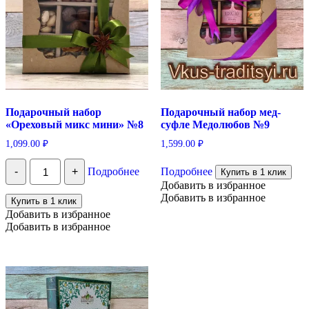
Подарочный набор
Подарочный набор мед-
«Ореховый микс мини» №8
суфле Медолюбов №9
1,099.00
₽
1,599.00
₽
Количество
-
+
Подробнее
Подробнее
Купить в 1 клик
Подарочный
набор
Добавить в избранное
"Ореховый
Добавить в избранное
Купить в 1 клик
микс
Добавить в избранное
мини"
Добавить в избранное
№8