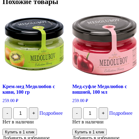
Похожие товары
Крем-мед Медолюбов с
Мед-суфле Медолюбов с
киви, 100 гр
вишней, 100 мл
259.00
₽
259.00
₽
Количество
Количество
-
+
Подробнее
-
+
Подробнее
Крем-
Мед-
мед
суфле
Нет в наличии
Нет в наличии
Медолюбов
Медолюбов
с
с
Купить в 1 клик
Купить в 1 клик
киви,
вишней,
Добавить в избранное
Добавить в избранное