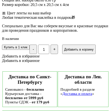
Общий вес набора около 850 гр
Размер коробки: 20,5 см х 20,5 см х 4см
🎀 Цвет ленты на ваш выбор
Любая тематическая наклейка в подарок🎁
Специально для Вас мы соберем вкусные и красивые подарки
для проведения праздников и корпоративов.
В наличии
Количество
Купить в 1 клик
-
+
Добавить в корзину
Подарочный
набор
Добавить в избранное
«Микс,
Добавить в избранное
с
8
марта»
№64,
Доставка по Санкт-
Доставка по Лен.
850
Петербургу
области
гр
Самовывоз -
бесплатно
Подробней в разделе
Курьерская доставка -
«
Доставка и оплата
»
бесплатно от 5999 руб
Пункты СДЭК -
от 179 руб