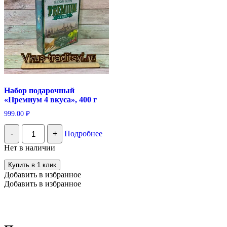
Набор подарочный
«Премиум 4 вкуса», 400 г
999.00
₽
Количество
-
+
Подробнее
Набор
подарочный
Нет в наличии
"Премиум
4
Купить в 1 клик
вкуса",
Добавить в избранное
400
Добавить в избранное
г