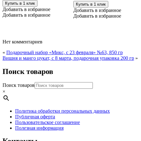
с
Медолюбов
Купить в 1 клик
Купить в 1 клик
черникой,
кедровый
Добавить в избранное
Добавить в избранное
100
орех,
Добавить в избранное
мл
Добавить в избранное
40
мл
Нет комментариев
«
Подарочный набор «Микс, с 23 февраля» №63, 850 гр
Вишня и манго цукат, с 8 марта, подарочная упаковка 200 гр
»
Поиск товаров
Поиск товаров
×
Политика обработки персональных данных
Публичная оферта
Пользовательское соглашение
Полезная информация