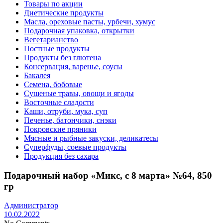
Товары по акции
Диетические продукты
Масла, ореховые пасты, урбечи, хумус
Подарочная упаковка, открытки
Вегетарианство
Постные продукты
Продукты без глютена
Консервация, варенье, соусы
Бакалея
Семена, бобовые
Сушеные травы, овощи и ягоды
Восточные сладости
Каши, отруби, мука, суп
Печенье, батончики, снэки
Покровские пряники
Мясные и рыбные закуски, деликатесы
Суперфуды, соевые продукты
Продукция без сахара
Подарочный набор «Микс, с 8 марта» №64, 850
гр
Администратор
10.02.2022