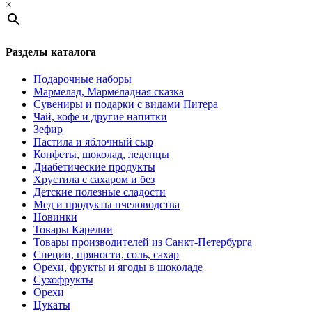
×
Разделы каталога
Подарочные наборы
Мармелад, Мармеладная сказка
Сувениры и подарки с видами Питера
Чай, кофе и другие напитки
Зефир
Пастила и яблочный сыр
Конфеты, шоколад, леденцы
Диабетические продукты
Хрустила с сахаром и без
Детские полезные сладости
Мед и продукты пчеловодства
Новинки
Товары Карелии
Товары производителей из Санкт-Петербурга
Специи, пряности, соль, сахар
Орехи, фрукты и ягоды в шоколаде
Сухофрукты
Орехи
Цукаты