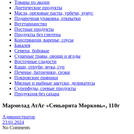
Товары по акции
Диетические продукты
Масла, ореховые пасты, урбечи, хумус
Подарочная упаковка, открытки
Вегетарианство
Постные продукты
Продукты без глютена
Консервация, варенье, соусы
Бакалея
Семена, бобовые
Сушеные травы, овощи и ягоды
Восточные сладости
Каши, отруби, мука, суп
Печенье, батончики, снэки
Покровские пряники
Мясные и рыбные закуски, деликатесы
Суперфуды, соевые продукты
Продукция без сахара
Мармелад АтАг «Сеньорита Морковь», 110г
Администратор
23.01.2024
No Comments