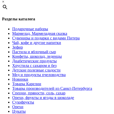
×
Разделы каталога
Подарочные наборы
Мармелад, Мармеладная сказка
Сувениры и подарки с видами Питера
Чай, кофе и другие напитки
Зефир
Пастила и яблочный сыр
Конфеты, шоколад, леденцы
Диабетические продукты
Хрустила с сахаром и без
Детские полезные сладости
Мед и продукты пчеловодства
Новинки
Товары Карелии
Товары производителей из Санкт-Петербурга
Специи, пряности, соль, сахар
Орехи, фрукты и ягоды в шоколаде
Сухофрукты
Орехи
Цукаты