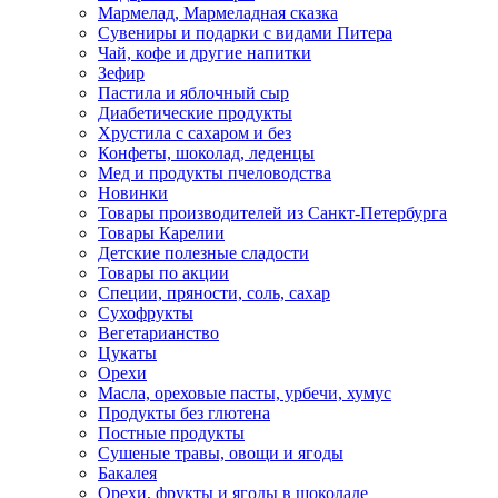
Мармелад, Мармеладная сказка
Сувениры и подарки с видами Питера
Чай, кофе и другие напитки
Зефир
Пастила и яблочный сыр
Диабетические продукты
Хрустила с сахаром и без
Конфеты, шоколад, леденцы
Мед и продукты пчеловодства
Новинки
Товары производителей из Санкт-Петербурга
Товары Карелии
Детские полезные сладости
Товары по акции
Специи, пряности, соль, сахар
Сухофрукты
Вегетарианство
Цукаты
Орехи
Масла, ореховые пасты, урбечи, хумус
Продукты без глютена
Постные продукты
Сушеные травы, овощи и ягоды
Бакалея
Орехи, фрукты и ягоды в шоколаде