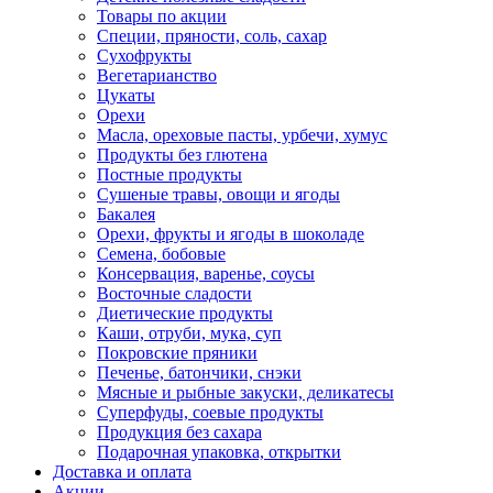
Товары по акции
Специи, пряности, соль, сахар
Сухофрукты
Вегетарианство
Цукаты
Орехи
Масла, ореховые пасты, урбечи, хумус
Продукты без глютена
Постные продукты
Сушеные травы, овощи и ягоды
Бакалея
Орехи, фрукты и ягоды в шоколаде
Семена, бобовые
Консервация, варенье, соусы
Восточные сладости
Диетические продукты
Каши, отруби, мука, суп
Покровские пряники
Печенье, батончики, снэки
Мясные и рыбные закуски, деликатесы
Суперфуды, соевые продукты
Продукция без сахара
Подарочная упаковка, открытки
Доставка и оплата
Акции