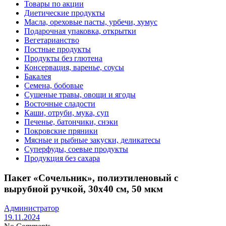
Товары по акции
Диетические продукты
Масла, ореховые пасты, урбечи, хумус
Подарочная упаковка, открытки
Вегетарианство
Постные продукты
Продукты без глютена
Консервация, варенье, соусы
Бакалея
Семена, бобовые
Сушеные травы, овощи и ягоды
Восточные сладости
Каши, отруби, мука, суп
Печенье, батончики, снэки
Покровские пряники
Мясные и рыбные закуски, деликатесы
Суперфуды, соевые продукты
Продукция без сахара
Пакет «Сочельник», полиэтиленовый с
вырубной ручкой, 30х40 см, 50 мкм
Администратор
19.11.2024