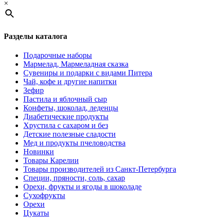
×
Разделы каталога
Подарочные наборы
Мармелад, Мармеладная сказка
Сувениры и подарки с видами Питера
Чай, кофе и другие напитки
Зефир
Пастила и яблочный сыр
Конфеты, шоколад, леденцы
Диабетические продукты
Хрустила с сахаром и без
Детские полезные сладости
Мед и продукты пчеловодства
Новинки
Товары Карелии
Товары производителей из Санкт-Петербурга
Специи, пряности, соль, сахар
Орехи, фрукты и ягоды в шоколаде
Сухофрукты
Орехи
Цукаты