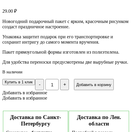
29.00
₽
Новогодний подарочный пакет с ярким, красочным рисунком
создаст праздничное настроение.
Упаковка защитит подарок при его транспортировке и
сохранит интригу до самого момента вручения.
Пакет прямоугольной формы изготовлен из полиэтилена.
Для удобства переноски предусмотрены две вырубные ручки.
В наличии
Количество
Купить в 1 клик
-
+
Добавить в корзину
Пакет
"Сочельник",
Добавить в избранное
полиэтиленовый
Добавить в избранное
с
вырубной
ручкой,
30х40
Доставка по Санкт-
Доставка по Лен.
см,
Петербургу
области
50
мкм