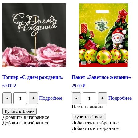
Топпер «С днем рождения»
Пакет «Заветное желание»
69.00
₽
29.00
₽
Количество
Количество
-
+
Подробнее
-
+
Подробнее
Топпер
Пакет
"С
"Заветное
Нет в наличии
днем
желание"
Купить в 1 клик
рождения"
Добавить в избранное
Купить в 1 клик
Добавить в избранное
Добавить в избранное
Добавить в избранное