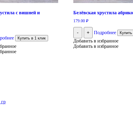
устила с вишней и
Белёвская хрустила абрикос
179.00
₽
-
+
Подробнее
Купить 
робнее
Купить в 1 клик
Добавить в избранное
збранное
Добавить в избранное
збранное
 гр