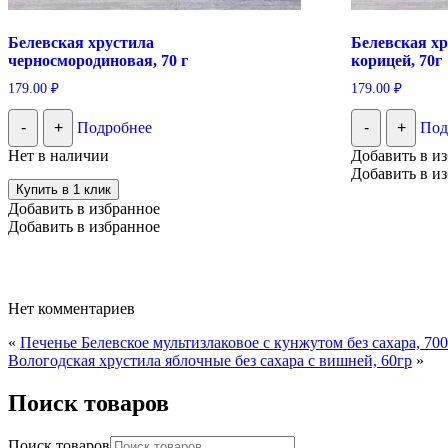
Белевская хрустила
Белевская хр
черносмородиновая, 70 г
корицей, 70г
179.00
₽
179.00
₽
-
+
Подробнее
-
+
Под
Нет в наличии
Добавить в и
Добавить в и
Купить в 1 клик
Добавить в избранное
Добавить в избранное
Нет комментариев
«
Печенье Белевское мультизлаковое с кунжутом без сахара, 700
Вологодская хрустила яблочные без сахара с вишней, 60гр
»
Поиск товаров
Поиск товаров