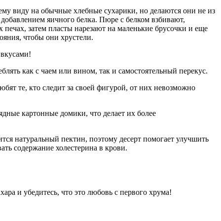
му виду на обычные хлебные сухарики, но делаются они не из
с добавлением яичного белка. Пюре с белком взбивают,
 печах, затем пласты нарезают на маленькие брусочки и еще
ояния, чтобы они хрустели.
 вкусами!
блять как с чаем или вином, так и самостоятельный перекус.
юбят те, кто следит за своей фигурой, от них невозможно
дные картонные домики, что делает их более
ится натуральный пектин, поэтому десерт помогает улучшить
ать содержание холестерина в крови.
ара и убедитесь, что это любовь с первого хрума!