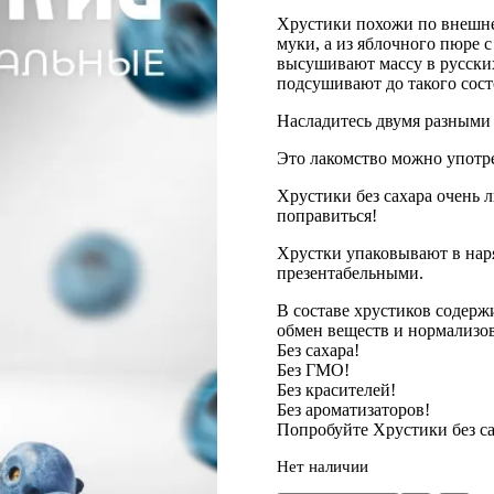
Хрустики похожи по внешне
муки, а из яблочного пюре 
высушивают массу в русских
подсушивают до такого сост
Насладитесь двумя разными
Это лакомство можно употре
Хрустики без сахара очень л
поправиться!
Хрустки упаковывают в наря
презентабельными.
В составе хрустиков содерж
обмен веществ и нормализов
Без сахара!
Без ГМО!
Без красителей!
Без ароматизаторов!
Попробуйте Хрустики без сах
Нет наличии