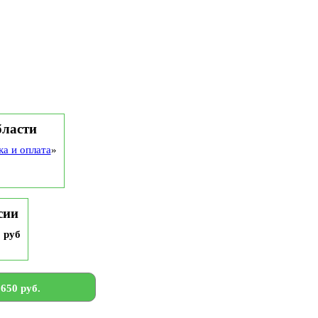
бласти
ка и оплата
»
сии
9 руб
650 руб.