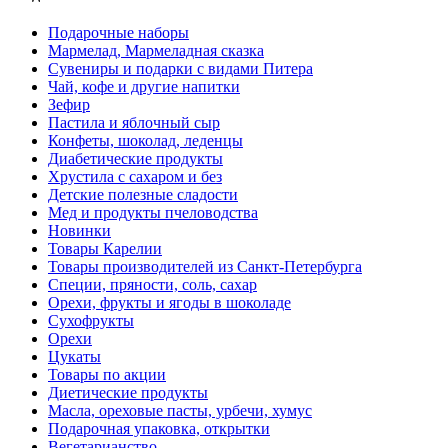
Подарочные наборы
Мармелад, Мармеладная сказка
Сувениры и подарки с видами Питера
Чай, кофе и другие напитки
Зефир
Пастила и яблочный сыр
Конфеты, шоколад, леденцы
Диабетические продукты
Хрустила с сахаром и без
Детские полезные сладости
Мед и продукты пчеловодства
Новинки
Товары Карелии
Товары производителей из Санкт-Петербурга
Специи, пряности, соль, сахар
Орехи, фрукты и ягоды в шоколаде
Сухофрукты
Орехи
Цукаты
Товары по акции
Диетические продукты
Масла, ореховые пасты, урбечи, хумус
Подарочная упаковка, открытки
Вегетарианство