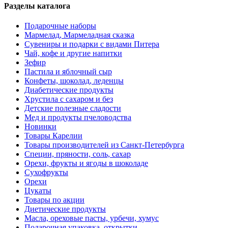
Разделы каталога
Подарочные наборы
Мармелад, Мармеладная сказка
Сувениры и подарки с видами Питера
Чай, кофе и другие напитки
Зефир
Пастила и яблочный сыр
Конфеты, шоколад, леденцы
Диабетические продукты
Хрустила с сахаром и без
Детские полезные сладости
Мед и продукты пчеловодства
Новинки
Товары Карелии
Товары производителей из Санкт-Петербурга
Специи, пряности, соль, сахар
Орехи, фрукты и ягоды в шоколаде
Сухофрукты
Орехи
Цукаты
Товары по акции
Диетические продукты
Масла, ореховые пасты, урбечи, хумус
Подарочная упаковка, открытки