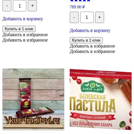
Количество
-
+
Оценка
Белевская
789.00
₽
5.00
хрустила
Количество
из 5
БЕЗ
-
+
Вологодская
Добавить в корзину
сахара
хрустила
с
классическая
Купить в 1 клик
Добавить в корзину
клюквой,
без
Добавить в избранное
50
сахара,
Добавить в избранное
г
Купить в 1 клик
500
Добавить в избранное
гр
Добавить в избранное