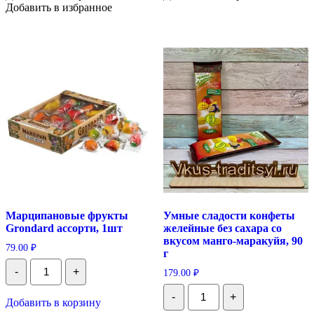
Добавить в избранное
корицей,
50
г
Марципановые фрукты
Умные сладости конфеты
Grondard ассорти, 1шт
желейные без сахара со
вкусом манго-маракуйя, 90
79.00
₽
г
Количество
-
+
179.00
₽
Марципановые
фрукты
Количество
Grondard
-
+
Умные
Добавить в корзину
ассорти,
сладости