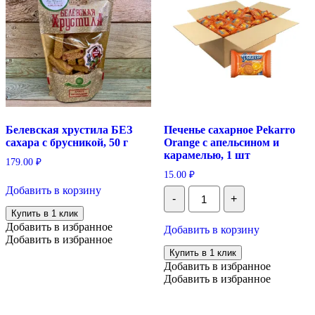
Белевская хрустила БЕЗ
Печенье сахарное Pekarro
сахара с брусникой, 50 г
Orange с апельсином и
карамелью, 1 шт
179.00
₽
15.00
₽
Добавить в корзину
Количество
-
+
Печенье
сахарное
Купить в 1 клик
Pekarro
Добавить в избранное
Добавить в корзину
Orange
Добавить в избранное
с
Купить в 1 клик
апельсином
Добавить в избранное
и
Добавить в избранное
карамелью,
1
шт