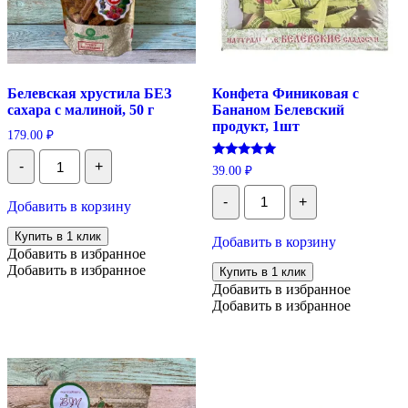
Белевская хрустила БЕЗ
Конфета Финиковая с
сахара с малиной, 50 г
Бананом Белевский
продукт, 1шт
179.00
₽
Количество
-
+
Оценка
Белевская
39.00
₽
5.00
хрустила
Количество
из 5
БЕЗ
-
+
Конфета
Добавить в корзину
сахара
Финиковая
с
с
Купить в 1 клик
Добавить в корзину
малиной,
Бананом
Добавить в избранное
50
Белевский
Добавить в избранное
г
Купить в 1 клик
продукт,
Добавить в избранное
1шт
Добавить в избранное