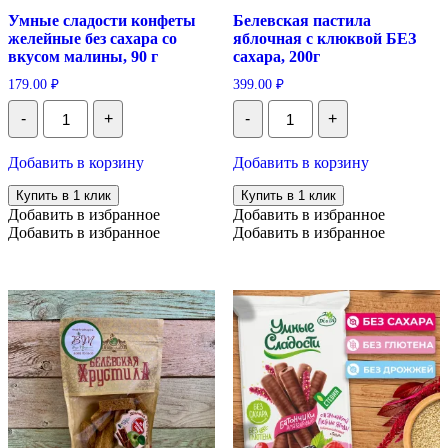
Умные сладости конфеты
Белевская пастила
желейные без сахара со
яблочная с клюквой БЕЗ
вкусом малины, 90 г
сахара, 200г
179.00
₽
399.00
₽
Количество
Количество
-
+
-
+
Умные
Белевская
сладости
пастила
конфеты
яблочная
Добавить в корзину
Добавить в корзину
желейные
с
без
клюквой
Купить в 1 клик
Купить в 1 клик
сахара
БЕЗ
Добавить в избранное
Добавить в избранное
со
сахара,
Добавить в избранное
Добавить в избранное
вкусом
200г
малины,
90
г