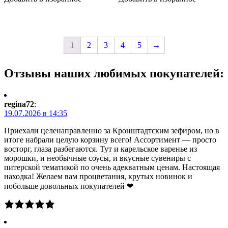
вкусом
ягоды",
барбариса,
50
200
гр
гр
1
2
3
4
5
→
Отзывы наших любимых покупателей:
regina72
:
19.07.2026 в 14:35
Приехали целенаправленно за Кронштадтским зефиром, но в
итоге набрали целую корзину всего! Ассортимент — просто
восторг, глаза разбегаются. Тут и карельское варенье из
морошки, и необычные соусы, и вкусные сувениры с
питерской тематикой по очень адекватным ценам. Настоящая
находка! Желаем вам процветания, крутых новинок и
побольше довольных покупателей ❤