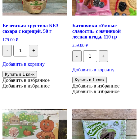
Белевская хрустила БЕЗ
Батончики «Умные
сахара с корицей, 50 г
сладости» с начинкой
лесная ягода, 110 гр
179.00
₽
259.00
₽
Количество
-
+
Белевская
Количество
-
+
хрустила
Батончики
БЕЗ
«Умные
Добавить в корзину
сахара
сладости»
Добавить в корзину
с
с
Купить в 1 клик
корицей,
начинкой
Добавить в избранное
Купить в 1 клик
50
лесная
Добавить в избранное
Добавить в избранное
г
ягода,
Добавить в избранное
110
гр