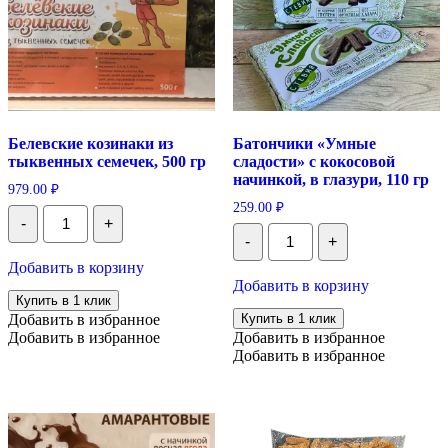
Белевские козинаки из
Батончики «Умные
тыквенных семечек, 500 гр
сладости» с кокосовой
начинкой, в глазури, 110 гр
979.00
₽
259.00
₽
Количество
-
+
Белевские
Количество
-
+
козинаки
Батончики
из
«Умные
Добавить в корзину
тыквенных
сладости»
Добавить в корзину
семечек,
с
Купить в 1 клик
500
кокосовой
Добавить в избранное
Купить в 1 клик
гр
начинкой,
Добавить в избранное
Добавить в избранное
в
Добавить в избранное
глазури,
110
гр