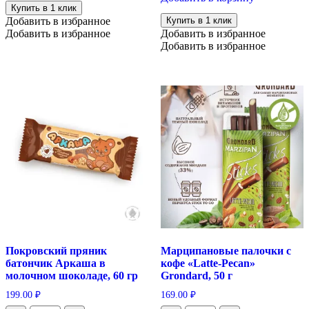
Чаржед
желейные
Купить в 1 клик
в
со
Добавить в избранное
Купить в 1 клик
горьком
вкусом
Добавить в избранное
Добавить в избранное
шоколаде
кофе-
без
Добавить в избранное
пломбир
сахара,
в
100
кондитерской
гр
глазури
105г
Покровский пряник
Марципановые палочки с
батончик Аркаша в
кофе «Latte-Pecan»
молочном шоколаде, 60 гр
Grondard, 50 г
199.00
₽
169.00
₽