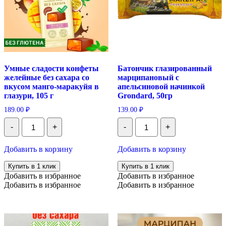
энд
Ди
Умные сладости конфеты
Батончик глазированный
желейные без сахара со
марципановый с
вкусом манго-маракуйя в
апельсиновой начинкой
глазури, 105 г
Grondard, 50гр
189.00
₽
139.00
₽
Количество
Количество
-
+
-
+
Умные
Батончик
сладости
глазированный
конфеты
марципановый
Добавить в корзину
Добавить в корзину
желейные
с
без
апельсиновой
Купить в 1 клик
Купить в 1 клик
сахара
начинкой
Добавить в избранное
Добавить в избранное
со
Grondard,
Добавить в избранное
Добавить в избранное
вкусом
50гр
манго-
маракуйя
в
глазури,
105