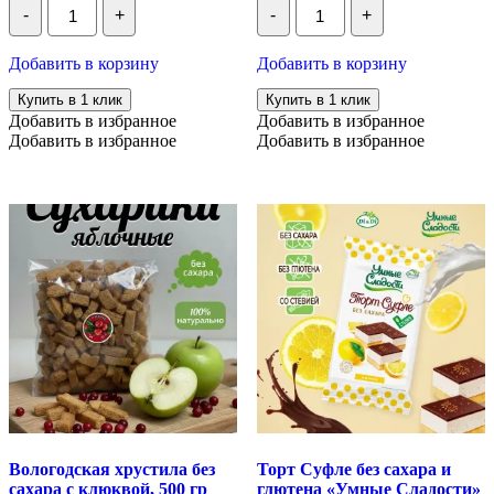
Количество
Количество
-
+
-
+
Покровский
Марципановые
пряник
палочки
батончик
с
Добавить в корзину
Добавить в корзину
Аркаша
кофе
в
"Latte-
Купить в 1 клик
Купить в 1 клик
молочном
Pecan"
Добавить в избранное
Добавить в избранное
шоколаде,
Grondard,
Добавить в избранное
Добавить в избранное
60
50
гр
г
Вологодская хрустила без
Торт Суфле без сахара и
сахара с клюквой, 500 гр
глютена «Умные Сладости»