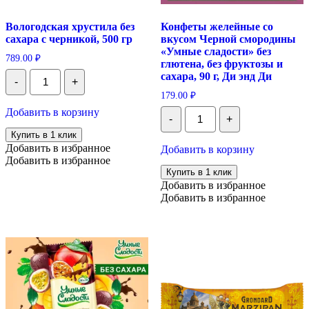
Вологодская хрустила без
Конфеты желейные со
сахара с черникой, 500 гр
вкусом Черной смородины
«Умные сладости» без
789.00
₽
глютена, без фруктозы и
Количество
сахара, 90 г, Ди энд Ди
-
+
Вологодская
хрустила
179.00
₽
без
Количество
Добавить в корзину
сахара
-
+
Конфеты
с
желейные
Купить в 1 клик
черникой,
со
Добавить в избранное
Добавить в корзину
500
вкусом
Добавить в избранное
гр
Черной
Купить в 1 клик
смородины
Добавить в избранное
«Умные
Добавить в избранное
сладости»
без
глютена,
без
фруктозы
и
сахара,
90
г,
Ди