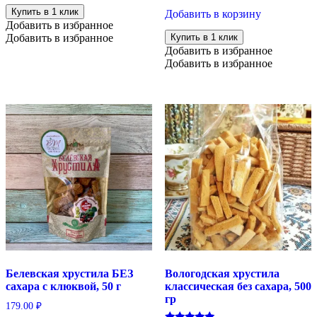
1шт
конфеты
Купить в 1 клик
Добавить в корзину
желейные
Добавить в избранное
без
Добавить в избранное
Купить в 1 клик
сахара
Добавить в избранное
со
Добавить в избранное
вкусом
манго-
маракуйя,
90
г
Белевская хрустила БЕЗ
Вологодская хрустила
сахара с клюквой, 50 г
классическая без сахара, 500
гр
179.00
₽