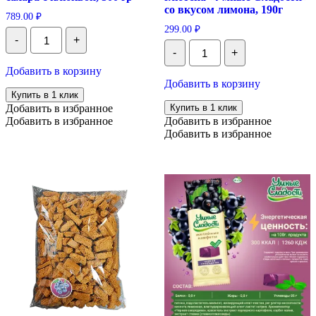
со вкусом лимона, 190г
789.00
₽
299.00
₽
Количество
-
+
Вологодская
Количество
-
+
хрустила
Торт
без
Суфле
Добавить в корзину
сахара
без
Добавить в корзину
с
сахара
Купить в 1 клик
клюквой,
и
Добавить в избранное
Купить в 1 клик
500
глютена
Добавить в избранное
Добавить в избранное
гр
"Умные
Добавить в избранное
Сладости"
со
вкусом
лимона,
190г