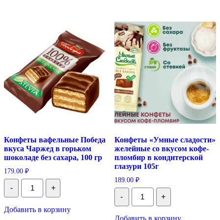
начинкой
лесная
ягода,
20
гр
Конфеты вафельные Победа
Конфеты «Умные сладости»
вкуса Чаржед в горьком
желейные со вкусом кофе-
шоколаде без сахара, 100 гр
пломбир в кондитерской
глазури 105г
179.00
₽
189.00
₽
Количество
-
+
Конфеты
Количество
-
+
вафельные
Конфеты
Победа
"Умные
Добавить в корзину
вкуса
сладости"
Добавить в корзину