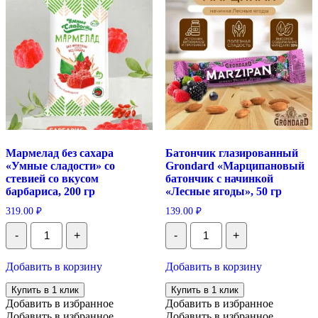
г
Мармелад без сахара
Батончик глазированный
«Умные сладости» со
Grondard «Марципановый
стевией со вкусом
батончик с начинкой
барбариса, 200 гр
«Лесные ягоды», 50 гр
319.00
₽
139.00
₽
Количество
Количество
-
+
-
+
Мармелад
Батончик
без
глазированный
сахара
Grondard
Добавить в корзину
Добавить в корзину
"Умные
"Марципановый
сладости"
батончик
Купить в 1 клик
Купить в 1 клик
со
с
Добавить в избранное
Добавить в избранное
стевией
начинкой
Добавить в избранное
Добавить в избранное
со
"Лесные