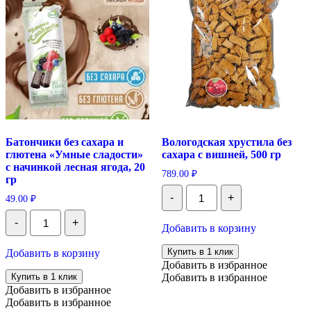
Батончики без сахара и
Вологодская хрустила без
глютена «Умные сладости»
сахара с вишней, 500 гр
с начинкой лесная ягода, 20
789.00
₽
гр
Количество
-
+
49.00
₽
Вологодская
хрустила
Количество
-
+
без
Батончики
Добавить в корзину
сахара
без
с
сахара
Купить в 1 клик
Добавить в корзину
вишней,
и
Добавить в избранное
500
глютена
Купить в 1 клик
Добавить в избранное
гр
«Умные
Добавить в избранное
сладости»
Добавить в избранное
с