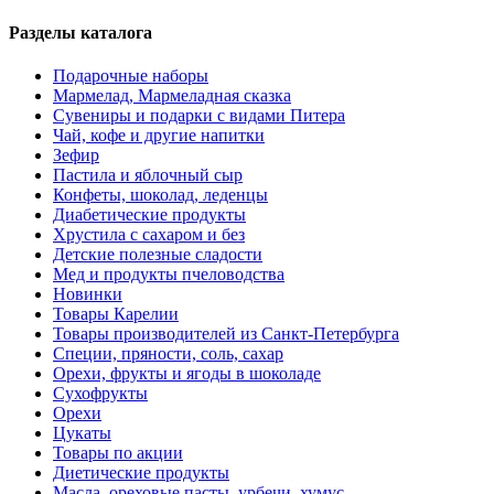
Разделы каталога
Подарочные наборы
Мармелад, Мармеладная сказка
Сувениры и подарки с видами Питера
Чай, кофе и другие напитки
Зефир
Пастила и яблочный сыр
Конфеты, шоколад, леденцы
Диабетические продукты
Хрустила с сахаром и без
Детские полезные сладости
Мед и продукты пчеловодства
Новинки
Товары Карелии
Товары производителей из Санкт-Петербурга
Специи, пряности, соль, сахар
Орехи, фрукты и ягоды в шоколаде
Сухофрукты
Орехи
Цукаты
Товары по акции
Диетические продукты
Масла, ореховые пасты, урбечи, хумус