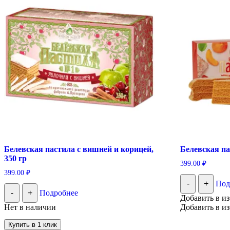
Белевская пастила с вишней и корицей,
Белевская па
350 гр
399.00
₽
399.00
₽
-
+
Под
-
+
Подробнее
Добавить в и
Нет в наличии
Добавить в и
Купить в 1 клик