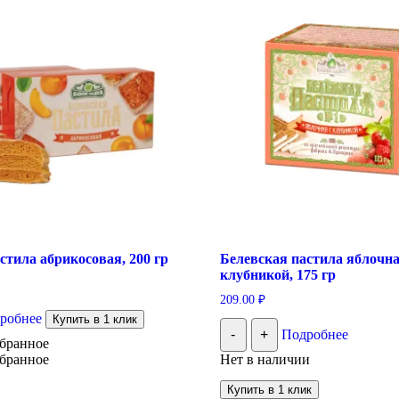
стила абрикосовая, 200 гр
Белевская пастила яблочна
клубникой, 175 гр
209.00
₽
робнее
Купить в 1 клик
-
+
Подробнее
збранное
збранное
Нет в наличии
Купить в 1 клик