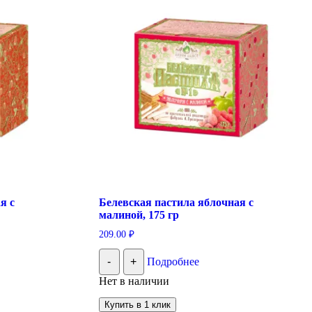
я с
Белевская пастила яблочная с
малиной, 175 гр
209.00
₽
-
+
Подробнее
Нет в наличии
Купить в 1 клик