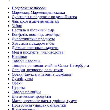
Подарочные наборы
Мармелад, Мармеладная сказка
Сувениры и подарки с видами Питера
Чай, кофе и другие напитки
Зефир
Пастила и яблочный сыр
Конфеты, шоколад, леденцы
Диабетические продукты
Хрустила с сахаром и без
Детские полезные сладости
Мед и продукты пчеловодства
Новинки
Товары Карелии
Товары производителей из Санкт-Петербурга
Специи, пряности, соль, сахар
Орехи, фрукты и ягоды в шоколаде
Сухофрукты
Орехи
Цукаты
Товары по акции
Диетические продукты
Масла, ореховые пасты, урбечи, хумус
Подарочная упаковка, открытки
Вегетарианство