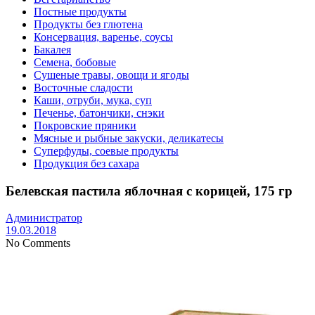
Постные продукты
Продукты без глютена
Консервация, варенье, соусы
Бакалея
Семена, бобовые
Сушеные травы, овощи и ягоды
Восточные сладости
Каши, отруби, мука, суп
Печенье, батончики, снэки
Покровские пряники
Мясные и рыбные закуски, деликатесы
Суперфуды, соевые продукты
Продукция без сахара
Белевская пастила яблочная с корицей, 175 гр
Администратор
19.03.2018
No Comments