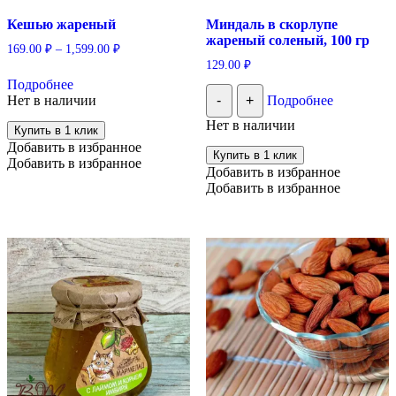
Кешью жареный
Миндаль в скорлупе
жареный соленый, 100 гр
169.00
₽
–
1,599.00
₽
129.00
₽
Этот
Подробнее
товар
Нет в наличии
-
+
Подробнее
имеет
несколько
Нет в наличии
Купить в 1 клик
вариаций.
Добавить в избранное
Опции
Купить в 1 клик
Добавить в избранное
можно
Добавить в избранное
выбрать
Добавить в избранное
на
странице
товара.