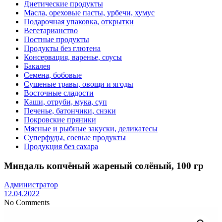
Диетические продукты
Масла, ореховые пасты, урбечи, хумус
Подарочная упаковка, открытки
Вегетарианство
Постные продукты
Продукты без глютена
Консервация, варенье, соусы
Бакалея
Семена, бобовые
Сушеные травы, овощи и ягоды
Восточные сладости
Каши, отруби, мука, суп
Печенье, батончики, снэки
Покровские пряники
Мясные и рыбные закуски, деликатесы
Суперфуды, соевые продукты
Продукция без сахара
Миндаль копчёный жареный солёный, 100 гр
Администратор
12.04.2022
No Comments