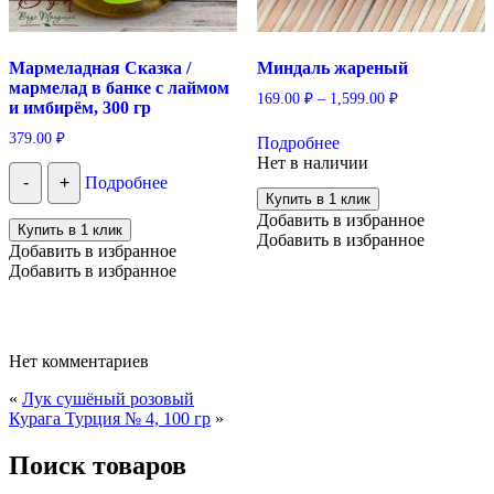
Мармеладная Сказка /
Миндаль жареный
мармелад в банке с лаймом
169.00
₽
–
1,599.00
₽
и имбирём, 300 гр
Этот
379.00
₽
Подробнее
товар
Нет в наличии
имеет
-
+
Подробнее
несколько
Купить в 1 клик
вариаций.
Добавить в избранное
Опции
Купить в 1 клик
Добавить в избранное
можно
Добавить в избранное
выбрать
Добавить в избранное
на
странице
товара.
Нет комментариев
«
Лук сушёный розовый
Курага Турция № 4, 100 гр
»
Поиск товаров