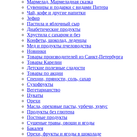
Мармелад, Мармеладная сказка
Сувениры и подарки с видами Питера
Чай, кофе и другие напитки
Зефир
Пастила и яблочный сыр
Диабетические продукты
Хрустила с сахаром и без
Конфеты, шоколад, леденцы
Мед и продукты пчеловодства
Новинки
Товары производителей из Санкт-Петербурга
Товары Карелии
Детские полезные сладости
Товары по акции
Специи, пряности, соль, сахар
Сухофрукты
Вегетарианство
Цукаты
Орехи
Масла, ореховые пасты, урбечи, хумус
Продукты без глютена
Постные продукты
Сушеные травы, овощи и ягоды
Бакалея
Орехи, фрукты и ягоды в шоколаде