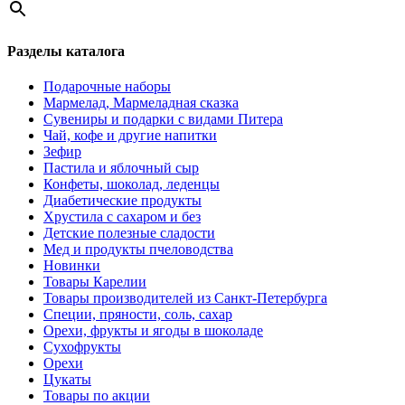
Разделы каталога
Подарочные наборы
Мармелад, Мармеладная сказка
Сувениры и подарки с видами Питера
Чай, кофе и другие напитки
Зефир
Пастила и яблочный сыр
Конфеты, шоколад, леденцы
Диабетические продукты
Хрустила с сахаром и без
Детские полезные сладости
Мед и продукты пчеловодства
Новинки
Товары Карелии
Товары производителей из Санкт-Петербурга
Специи, пряности, соль, сахар
Орехи, фрукты и ягоды в шоколаде
Сухофрукты
Орехи
Цукаты
Товары по акции