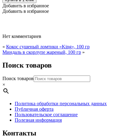
вариаций.
вариаций.
Добавить в избранное
Опции
Опции
Добавить в избранное
можно
можно
выбрать
выбрать
на
на
странице
странице
товара.
товара.
Нет комментариев
«
Кокос сушеный ломтики «King», 100 гр
Миндаль в скорлупе жареный, 100 гр
»
Поиск товаров
Поиск товаров
×
Политика обработки персональных данных
Публичная оферта
Пользовательское соглашение
Полезная информация
Контакты