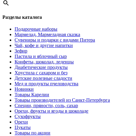
Разделы каталога
Подарочные наборы
Мармелад, Мармеладная сказка
Сувениры и подарки с видами Питера
Чай, кофе и другие напитки
Зефир
Пастила и яблочный сыр
Конфеты, шоколад, леденцы
Диабетические продукты
Хрустила с сахаром и без
Детские полезные сладости
Мед и продукты пчеловодства
Новинки
Товары Карелии
Товары производителей из Санкт-Петербурга
Специи, пряности, соль, сахар
Орехи, фрукты и ягоды в шоколаде
Сухофрукты
Орехи
Цукаты
Товары по акции