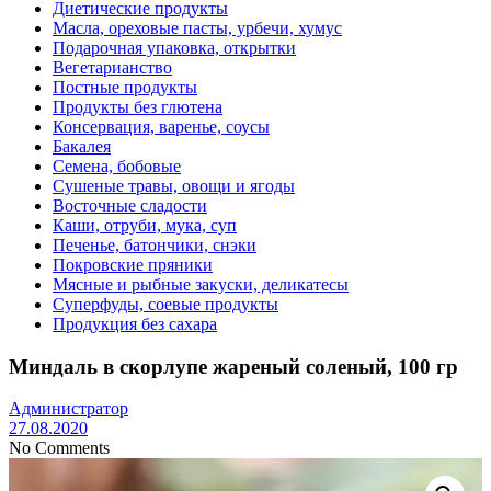
Диетические продукты
Масла, ореховые пасты, урбечи, хумус
Подарочная упаковка, открытки
Вегетарианство
Постные продукты
Продукты без глютена
Консервация, варенье, соусы
Бакалея
Семена, бобовые
Сушеные травы, овощи и ягоды
Восточные сладости
Каши, отруби, мука, суп
Печенье, батончики, снэки
Покровские пряники
Мясные и рыбные закуски, деликатесы
Суперфуды, соевые продукты
Продукция без сахара
Миндаль в скорлупе жареный соленый, 100 гр
Администратор
27.08.2020
No Comments