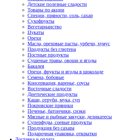
Детские полезные сладости
Товары по акции
Специи, пряности, соль, сахар
Сухофрукты
Вегетарианство
Цукаты
Орехи
Масла, ореховые пасты, урбечи, хумус
Продукты без глютена
Постные продукты
Сушеные травы, овощи и ягоды
Бакалея
Орехи, фрукты и ягоды в шоколаде
Семена, бобовые
Консервация, варенье, соусы
Восточные сладости
Диетические продукты
Каши, отруби, мука, суп
Покровские пряники
Печенье, батончики, снэки
Мясные и рыбные закуски, деликатесы
Суперфуды, соевые продукты
Продукция без сахара
Подарочная упаковка, открытки
Доставка и оплата