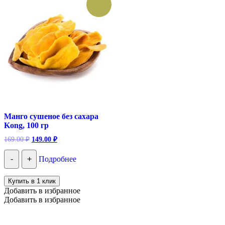
Манго сушеное без сахара
Kong, 100 гр
Первоначальная
Текущая
169.00
₽
149.00
₽
цена
цена:
составляла
149.00 ₽.
-
+
Подробнее
169.00 ₽.
Купить в 1 клик
Добавить в избранное
Добавить в избранное