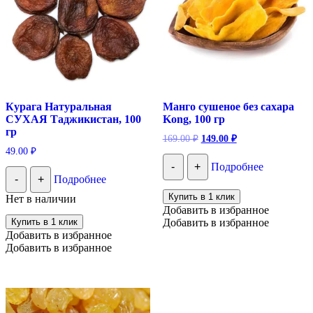
Курага Натуральная
Манго сушеное без сахара
СУХАЯ Таджикистан, 100
Kong, 100 гр
гр
Первоначальная
Текущая
169.00
₽
149.00
₽
цена
цена:
49.00
₽
составляла
149.00 ₽.
-
+
Подробнее
169.00 ₽.
-
+
Подробнее
Купить в 1 клик
Нет в наличии
Добавить в избранное
Купить в 1 клик
Добавить в избранное
Добавить в избранное
Добавить в избранное