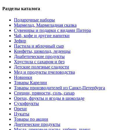
Разделы каталога
Подарочные наборы
Мармелад, Мармеладная сказка
Сувениры и подарки с видами Питера
Чай, кофе и другие напитки
Зефир
Пастила и яблочный сыр
Конфеты, шоколад, леденцы
Диабетические продукты
Хрустила с сахаром и без
Детские полезные сладости
Мед и продукты пчеловодства
Новинки
Товары Карелии
Товары производителей из Санкт-Петербурга
Специи, пряности, соль, сахар
Орехи, фрукты и ягоды в шоколаде
Сухофрукты
Орехи
Цукаты
Товары по акции
Диетические продукты
Масла, ореховые пасты, урбечи, хумус