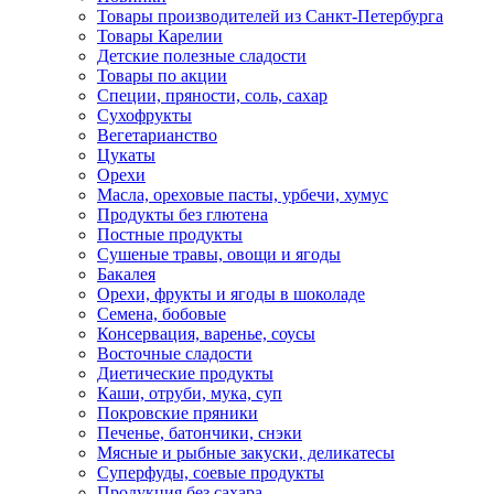
Товары производителей из Санкт-Петербурга
Товары Карелии
Детские полезные сладости
Товары по акции
Специи, пряности, соль, сахар
Сухофрукты
Вегетарианство
Цукаты
Орехи
Масла, ореховые пасты, урбечи, хумус
Продукты без глютена
Постные продукты
Сушеные травы, овощи и ягоды
Бакалея
Орехи, фрукты и ягоды в шоколаде
Семена, бобовые
Консервация, варенье, соусы
Восточные сладости
Диетические продукты
Каши, отруби, мука, суп
Покровские пряники
Печенье, батончики, снэки
Мясные и рыбные закуски, деликатесы
Суперфуды, соевые продукты
Продукция без сахара