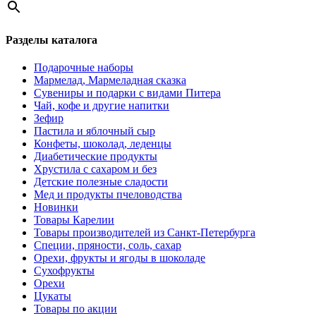
Разделы каталога
Подарочные наборы
Мармелад, Мармеладная сказка
Сувениры и подарки с видами Питера
Чай, кофе и другие напитки
Зефир
Пастила и яблочный сыр
Конфеты, шоколад, леденцы
Диабетические продукты
Хрустила с сахаром и без
Детские полезные сладости
Мед и продукты пчеловодства
Новинки
Товары Карелии
Товары производителей из Санкт-Петербурга
Специи, пряности, соль, сахар
Орехи, фрукты и ягоды в шоколаде
Сухофрукты
Орехи
Цукаты
Товары по акции