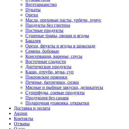
Вегетарианство
Цукаты
Орехи
Масла, ореховые пасты, урбечи, хумус
Продукты без глютена
Постные продукты
Сушеные травы, овощи и ягоды
Бакалея
Орехи, фрукты и ягоды в шоколаде
Семена, бобовые
Консервация, варенье, соусы
Восточные сладости
Диетические продукты
Каши, отруби, мука, суп
Покровские пряники
Печенье, батончики, снэки
Мясные и рыбные закуски, деликатесы
Суперфуды, соевые продукты
Продукция без сахара
Подарочная упаковка, открытки
Доставка и оплата
Акции
Контакты
Отзывы
О нас