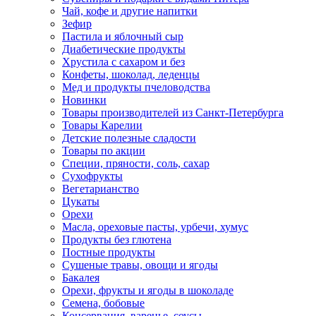
Чай, кофе и другие напитки
Зефир
Пастила и яблочный сыр
Диабетические продукты
Хрустила с сахаром и без
Конфеты, шоколад, леденцы
Мед и продукты пчеловодства
Новинки
Товары производителей из Санкт-Петербурга
Товары Карелии
Детские полезные сладости
Товары по акции
Специи, пряности, соль, сахар
Сухофрукты
Вегетарианство
Цукаты
Орехи
Масла, ореховые пасты, урбечи, хумус
Продукты без глютена
Постные продукты
Сушеные травы, овощи и ягоды
Бакалея
Орехи, фрукты и ягоды в шоколаде
Семена, бобовые
Консервация, варенье, соусы