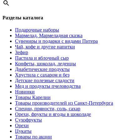
Разделы каталога
Подарочные наборы
Мармелад, Мармеладная сказка
Сувениры и подарки с видами Питера
Чай, кофе и другие напитки
Зефир
Пастила и яблочный сыр
Конфеты, шоколад, леденцы
Диабетические продукты
Хрустила с сахаром и без
Детские полезные сладости
Мед и продукты пчеловодства
Новинки
Товары Карелии
Товары производителей из Санкт-Петербурга
Специи, пряности, соль, сахар
Орехи, фрукты и ягоды в шоколаде
Сухофрукты
Орехи
Цукаты
Товары по акции