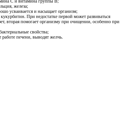
мина С и витамина группы В;
льция, железа;
ошо усваивается и насыщает организм;
кукурбитин. При недостатке первой может развиваться
ет, вторая помогает организму при очищении, особенно при
актериальные свойства;
работе печени, выводят желчь.