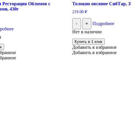
я Ресторация Обломов с
Толокно овсяное СибТар, 3
ми, 430г
219.00
₽
-
+
Подробнее
робнее
Нет в наличии
и
Купить в 1 клик
к
Добавить в избранное
збранное
Добавить в избранное
збранное