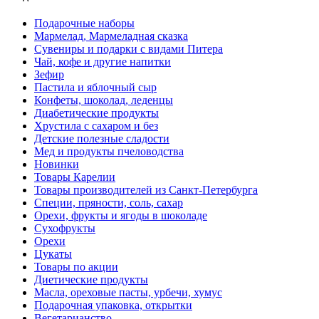
Подарочные наборы
Мармелад, Мармеладная сказка
Сувениры и подарки с видами Питера
Чай, кофе и другие напитки
Зефир
Пастила и яблочный сыр
Конфеты, шоколад, леденцы
Диабетические продукты
Хрустила с сахаром и без
Детские полезные сладости
Мед и продукты пчеловодства
Новинки
Товары Карелии
Товары производителей из Санкт-Петербурга
Специи, пряности, соль, сахар
Орехи, фрукты и ягоды в шоколаде
Сухофрукты
Орехи
Цукаты
Товары по акции
Диетические продукты
Масла, ореховые пасты, урбечи, хумус
Подарочная упаковка, открытки
Вегетарианство