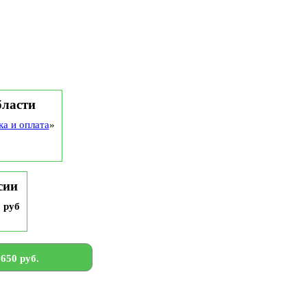
бласти
ка и оплата
»
сии
9 руб
650 руб.