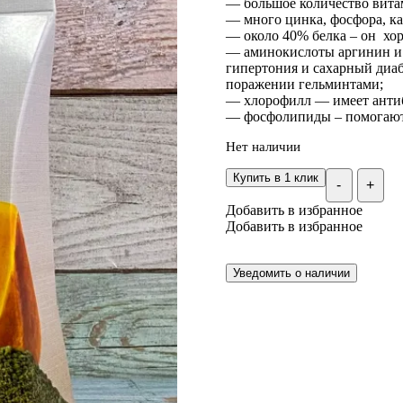
— большое количество вита
— много цинка, фосфора, ка
— около 40% белка – он хор
— аминокислоты аргинин и 
гипертония и сахарный диаб
поражении гельминтами;
— хлорофилл — имеет антиб
— фосфолипиды – помогают 
Нет наличии
Купить в 1 клик
-
+
Добавить в избранное
Добавить в избранное