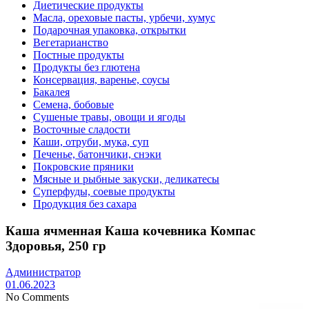
Диетические продукты
Масла, ореховые пасты, урбечи, хумус
Подарочная упаковка, открытки
Вегетарианство
Постные продукты
Продукты без глютена
Консервация, варенье, соусы
Бакалея
Семена, бобовые
Сушеные травы, овощи и ягоды
Восточные сладости
Каши, отруби, мука, суп
Печенье, батончики, снэки
Покровские пряники
Мясные и рыбные закуски, деликатесы
Суперфуды, соевые продукты
Продукция без сахара
Каша ячменная Каша кочевника Компас
Здоровья, 250 гр
Администратор
01.06.2023
No Comments