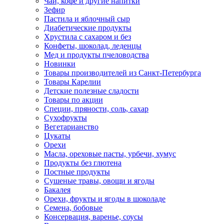
Чай, кофе и другие напитки
Зефир
Пастила и яблочный сыр
Диабетические продукты
Хрустила с сахаром и без
Конфеты, шоколад, леденцы
Мед и продукты пчеловодства
Новинки
Товары производителей из Санкт-Петербурга
Товары Карелии
Детские полезные сладости
Товары по акции
Специи, пряности, соль, сахар
Сухофрукты
Вегетарианство
Цукаты
Орехи
Масла, ореховые пасты, урбечи, хумус
Продукты без глютена
Постные продукты
Сушеные травы, овощи и ягоды
Бакалея
Орехи, фрукты и ягоды в шоколаде
Семена, бобовые
Консервация, варенье, соусы