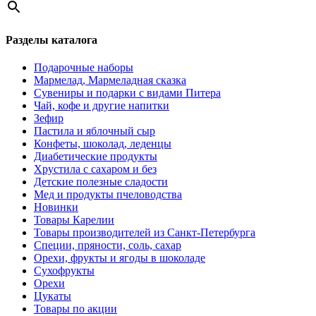
Разделы каталога
Подарочные наборы
Мармелад, Мармеладная сказка
Сувениры и подарки с видами Питера
Чай, кофе и другие напитки
Зефир
Пастила и яблочный сыр
Конфеты, шоколад, леденцы
Диабетические продукты
Хрустила с сахаром и без
Детские полезные сладости
Мед и продукты пчеловодства
Новинки
Товары Карелии
Товары производителей из Санкт-Петербурга
Специи, пряности, соль, сахар
Орехи, фрукты и ягоды в шоколаде
Сухофрукты
Орехи
Цукаты
Товары по акции