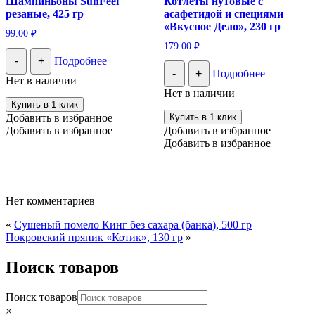
Шампиньоны SunFeel
Котлеты нутовые с
резаные, 425 гр
асафетидой и специями
«Вкусное Дело», 230 гр
99.00
₽
179.00
₽
-
+
Подробнее
-
+
Подробнее
Нет в наличии
Нет в наличии
Купить в 1 клик
Добавить в избранное
Купить в 1 клик
Добавить в избранное
Добавить в избранное
Добавить в избранное
Нет комментариев
«
Сушеный помело Кинг без сахара (банка), 500 гр
Покровский пряник «Котик», 130 гр
»
Поиск товаров
Поиск товаров
×