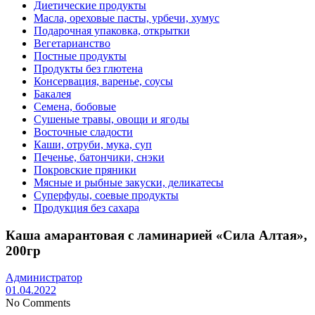
Диетические продукты
Масла, ореховые пасты, урбечи, хумус
Подарочная упаковка, открытки
Вегетарианство
Постные продукты
Продукты без глютена
Консервация, варенье, соусы
Бакалея
Семена, бобовые
Сушеные травы, овощи и ягоды
Восточные сладости
Каши, отруби, мука, суп
Печенье, батончики, снэки
Покровские пряники
Мясные и рыбные закуски, деликатесы
Суперфуды, соевые продукты
Продукция без сахара
Каша амарантовая с ламинарией «Сила Алтая»,
200гр
Администратор
01.04.2022
No Comments