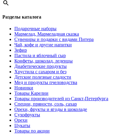
Разделы каталога
Подарочные наборы
Мармелад, Мармеладная сказка
Сувениры и подарки с видами Питера
Чай, кофе и другие напитки
Зефир
Пастила и яблочный сыр
Конфеты, шоколад, леденцы
Диабетические продукты
Хрустила с сахаром и без
Детские полезные сладости
Мед и продукты пчеловодства
Новинки
Товары Карелии
Товары производителей из Санкт-Петербурга
Специи, пряности, соль, сахар
Орехи, фрукты и ягоды в шоколаде
Сухофрукты
Орехи
Цукаты
Товары по акции