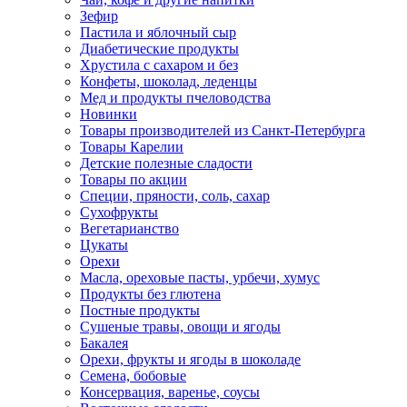
Зефир
Пастила и яблочный сыр
Диабетические продукты
Хрустила с сахаром и без
Конфеты, шоколад, леденцы
Мед и продукты пчеловодства
Новинки
Товары производителей из Санкт-Петербурга
Товары Карелии
Детские полезные сладости
Товары по акции
Специи, пряности, соль, сахар
Сухофрукты
Вегетарианство
Цукаты
Орехи
Масла, ореховые пасты, урбечи, хумус
Продукты без глютена
Постные продукты
Сушеные травы, овощи и ягоды
Бакалея
Орехи, фрукты и ягоды в шоколаде
Семена, бобовые
Консервация, варенье, соусы