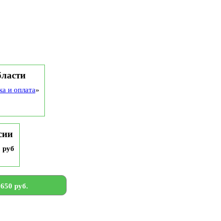
бласти
ка и оплата
»
сии
9 руб
650 руб.