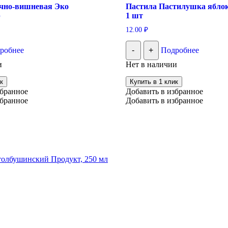
чно-вишневая Эко
Пастила Пастилушка яблок
р
1 шт
12.00
₽
робнее
-
+
Подробнее
и
Нет в наличии
к
Купить в 1 клик
збранное
Добавить в избранное
збранное
Добавить в избранное
толбушинский Продукт, 250 мл