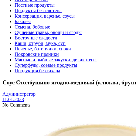
Постные продукты
Продукты без глютена
Консервация, варенье, соусы
Бакалея
Семена, бобовые
Сушеные травы, овощи и ягоды
Восточные сладости
Каши, отруби, мука, суп
Печенье, батончики, снэки
Покровские пряники
Мясные и рыбные закуски, деликатесы
Суперфуды, соевые продукты
Продукция без сахара
Соус Столбушино ягодно-медовый (клюква, брусн
Администратор
11.01.2023
No Comments