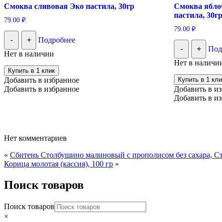
Смоква сливовая Эко пастила, 30гр
Смоква ябло
пастила, 30г
79.00
₽
79.00
₽
-
+
Подробнее
-
+
Под
Нет в наличии
Нет в наличи
Купить в 1 клик
Добавить в избранное
Купить в 1 кли
Добавить в избранное
Добавить в и
Добавить в и
Нет комментариев
«
Сбитень Столбушино малиновый с прополисом без сахара, С
Корица молотая (кассия), 100 гр
»
Поиск товаров
Поиск товаров
×