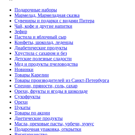
Подарочные наборы
Мармелад, Мармеладная сказка
Сувениры и подарки с видами Питера
Чай, кофе и другие напитки
Зефир
Пастила и яблочный сыр
Конфеты, шоколад, леденцы
Диабетические продукты
Хрустила с сахаром и без
Детские полезные сладости
Мед и продукты пчеловодства
Новинки
Товары Карелии
Товары производителей из Санкт-Петербурга
Специи, пряности, соль, сахар
Орехи, фрукты и ягоды в шоколаде
Сухофрукты
Орехи
Цукаты
Товары по акции
Диетические продукты
Масла, ореховые пасты, урбечи, хумус
Подарочная упаковка, открытки
Вегетарианство