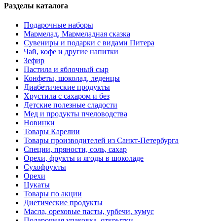
Разделы каталога
Подарочные наборы
Мармелад, Мармеладная сказка
Сувениры и подарки с видами Питера
Чай, кофе и другие напитки
Зефир
Пастила и яблочный сыр
Конфеты, шоколад, леденцы
Диабетические продукты
Хрустила с сахаром и без
Детские полезные сладости
Мед и продукты пчеловодства
Новинки
Товары Карелии
Товары производителей из Санкт-Петербурга
Специи, пряности, соль, сахар
Орехи, фрукты и ягоды в шоколаде
Сухофрукты
Орехи
Цукаты
Товары по акции
Диетические продукты
Масла, ореховые пасты, урбечи, хумус
Подарочная упаковка, открытки