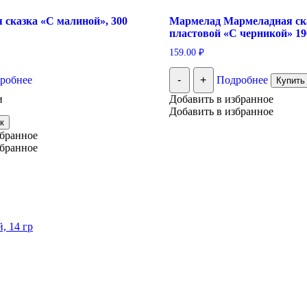
 сказка «С малиной», 300
Мармелад Мармеладная ск
пластовой «С черникой» 19
159.00
₽
робнее
-
+
Подробнее
Купить 
и
Добавить в избранное
Добавить в избранное
к
збранное
збранное
, 14 гр