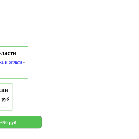
бласти
ка и оплата
»
сии
9 руб
650 руб.