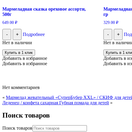
Мармеладная сказка ореховое ассорти,
Мармеладная
500г
гр
649.00
₽
329.00
₽
-
+
Подробнее
-
+
Под
Нет в наличии
Нет в наличи
Купить в 1 клик
Купить в 1 кли
Добавить в избранное
Добавить в и
Добавить в избранное
Добавить в и
Нет комментариев
«
Мармелад жевательный «СуперБубер XXL» / СКИФ для детей
Леденец / конфета сахарная Губная помада для детей
»
Поиск товаров
Поиск товаров