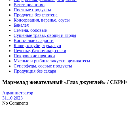
Вегетарианство
Постные продукты
Продукты без глютена
Консервация, варенье, соусы
Бакалея
Семена, бобовые
Сушеные травы, овощи и ягоды
Восточные сладости
Каши, отруби, мука, суп
Печенье, батончики, снэки
Покровские пряники
Мясные и рыбные закуски, деликатесы
Суперфуды, соевые продукты
Продукция без сахара
Мармелад жевательный «Глаз джунглей» / СКИФ д
Администратор
31.10.2023
No Comments