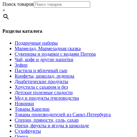
Поиск товаров
×
Разделы каталога
Подарочные наборы
Мармелад, Мармеладная сказка
Сувениры и подарки с видами Питера
Чай, кофе и другие напитки
Зефир
Пастила и яблочный сыр
Конфеты, шоколад, леденцы
Диабетические продукты
Хрустила с сахаром и без
Детские полезные сладости
Мед и продукты пчеловодства
Новинки
Товары Карелии
Товары производителей из Санкт-Петербурга
Специи, пряности, соль, сахар
Орехи, фрукты и ягоды в шоколаде
Сухофрукты
Орехи