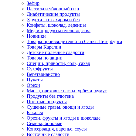
Зефир
Пастила и яблочный сыр
Диабетические продукты
Хрустила с сахаром и без
Конфеты, шоколад, леденцы
Мед и продукты пчеловодства
Новинки
Товары производителей из Санкт-Петербурга
Товары Карелии
Детские полезные сладости
Товары по акции
Специи, пряности, соль, сахар
Сухофрукты
Вегетарианство
Цукаты
Орехи
Масла, ореховые пасты, урбечи, хумус
Продукты без глютена
Постные продукты
Сушеные травы, овощи и ягоды
Бакалея
Орехи, фрукты и ягоды в шоколаде
Семена, бобовые
Консервация, варенье, соусы
Восточные сладости