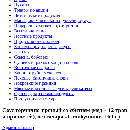
Цукаты
Товары по акции
Диетические продукты
Масла, ореховые пасты, урбечи, хумус
Подарочная упаковка, открытки
Вегетарианство
Постные продукты
Продукты без глютена
Консервация, варенье, соусы
Бакалея
Семена, бобовые
Сушеные травы, овощи и ягоды
Восточные сладости
Каши, отруби, мука, суп
Печенье, батончики, снэки
Покровские пряники
Мясные и рыбные закуски, деликатесы
Суперфуды, соевые продукты
Продукция без сахара
Соус горчично-пряный со сбитнем (мед + 12 трав
и пряностей), без сахара «Столбушино» 160 гр
Администратор