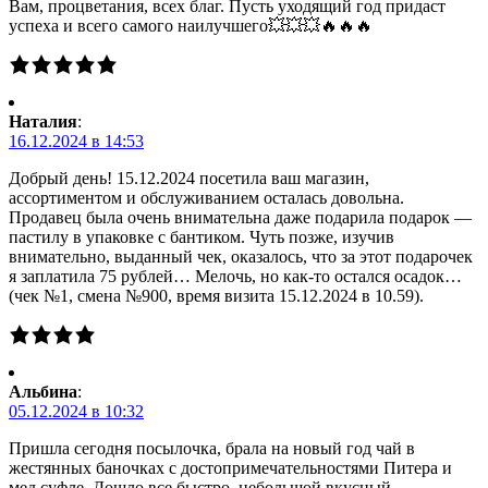
Вам, процветания, всех благ. Пусть уходящий год придаст
успеха и всего самого наилучшего💥💥💥🔥🔥🔥
Наталия
:
16.12.2024 в 14:53
Добрый день! 15.12.2024 посетила ваш магазин,
ассортиментом и обслуживанием осталась довольна.
Продавец была очень внимательна даже подарила подарок —
пастилу в упаковке с бантиком. Чуть позже, изучив
внимательно, выданный чек, оказалось, что за этот подарочек
я заплатила 75 рублей… Мелочь, но как-то остался осадок…
(чек №1, смена №900, время визита 15.12.2024 в 10.59).
Альбина
:
05.12.2024 в 10:32
Пришла сегодня посылочка, брала на новый год чай в
жестянных баночках с достопримечательностями Питера и
мед суфле. Дошло все быстро, небольшой вкусный