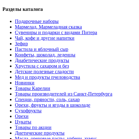
Разделы каталога
Подарочные наборы
Мармелад, Мармеладная сказка
Сувениры и подарки с видами Питера
Чай, кофе и другие напитки
Зефир
Пастила и яблочный сыр
Конфеты, шоколад, леденцы
Диабетические продукты
Хрустила с сахаром и без
Детские полезные сладости
Мед и продукты пчеловодства
Новинки
Товары Карелии
Товары производителей из Санкт-Петербурга
Специи, пряности, соль, сахар
Орехи, фрукты и ягоды в шоколаде
Сухофрукты
Орехи
Цукаты
Товары по акции
Диетические продукты
Масла, ореховые пасты, урбечи, хумус