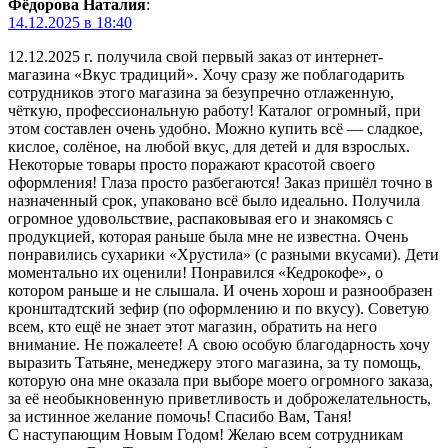
Фёдорова Наталия
:
14.12.2025 в 18:40
12.12.2025 г. получила свой первый заказ от интернет-
магазина «Вкус традиций». Хочу сразу же поблагодарить
сотрудников этого магазина за безупречно отлаженную,
чёткую, профессиональную работу! Каталог огромный, при
этом составлен очень удобно. Можно купить всё — сладкое,
кислое, солёное, на любой вкус, для детей и для взрослых.
Некоторые товары просто поражают красотой своего
оформления! Глаза просто разбегаются! Заказ пришёл точно в
назначенный срок, упаковано всё было идеально. Получила
огромное удовольствие, распаковывая его и знакомясь с
продукцией, которая раньше была мне не известна. Очень
понравились сухарики «Хрустила» (с разными вкусами). Дети
моментально их оценили! Понравился «Кедрокофе», о
котором раньше и не слышала. И очень хорош и разнообразен
кронштадтский зефир (по оформлению и по вкусу). Советую
всем, кто ещё не знает этот магазин, обратить на него
внимание. Не пожалеете! А свою особую благодарность хочу
выразить Татьяне, менеджеру этого магазина, за ту помощь,
которую она мне оказала при выборе моего огромного заказа,
за её необыкновенную приветливость и доброжелательность,
за истинное желание помочь! Спасибо Вам, Таня!
С наступающим Новым Годом! Желаю всем сотрудникам