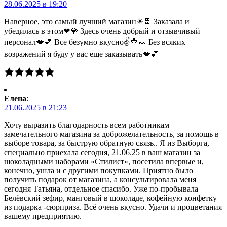
28.06.2025 в 19:20
Наверное, это самый лучший магазин☀🍫 Заказала и
убедилась в этом❤💎 Здесь очень добрый и отзывчивый
персонал💋💕 Все безумно вкусно✌🍭🍬 Без всяких
возражений я буду у вас еще заказывать💋💕
Елена
:
21.06.2025 в 21:23
Хочу выразить благодарность всем работникам
замечательного магазина за доброжелательность, за помощь в
выборе товара, за быструю обратную связь.. Я из Выборга,
специально приехала сегодня, 21.06.25 в ваш магазин за
шоколадными наборами «Стилист», посетила впервые и,
конечно, ушла и с другими покупками. Приятно было
получить подарок от магазина, а консультировала меня
сегодня Татьяна, отдельное спасибо. Уже по-пробывала
Белёвский зефир, манговый в шоколаде, кофейную конфетку
из подарка -сюрприза. Всё очень вкусно. Удачи и процветания
вашему предприятию.