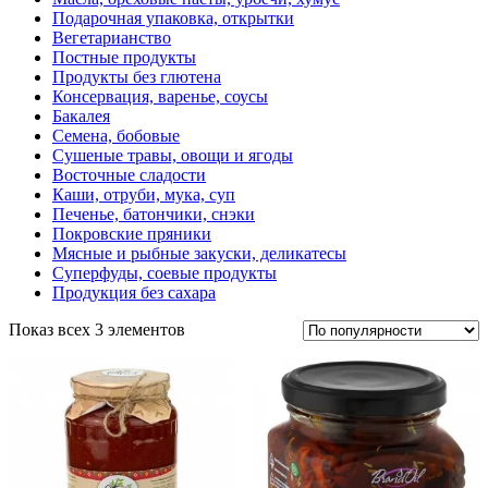
Подарочная упаковка, открытки
Вегетарианство
Постные продукты
Продукты без глютена
Консервация, варенье, соусы
Бакалея
Семена, бобовые
Сушеные травы, овощи и ягоды
Восточные сладости
Каши, отруби, мука, суп
Печенье, батончики, снэки
Покровские пряники
Мясные и рыбные закуски, деликатесы
Суперфуды, соевые продукты
Продукция без сахара
Показ всех 3 элементов