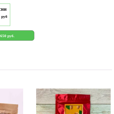
сии
9 руб
650 руб.