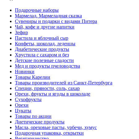
Подарочные наборы
Мармелад, Мармеладная сказка
Сувениры и подарки с видами Питера
Чай, кофе и другие напитки
Зефир
Пастила и яблочный сыр
Конфеты, шоколад, леденцы
Диабетические продукты
Хрустила с сахаром и без
Детские полезные сладости
Мед и продукты пчеловодства
Новинки
Товары Карелии
Товары производителей из Санкт-Петербурга
Специи, пряности, соль, сахар
Орехи, фрукты и ягоды в шоколаде
Сухофрукты
Орехи
Цукаты
Товары по акции
Диетические продукты
Масла, ореховые пасты, урбечи, хумус
Подарочная упаковка, открытки
Вегетарианство