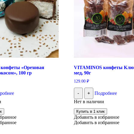
 конфеты «Ореховая
VITAMINOS конфеты Клюк
окосом», 100 гр
мед, 90г
129.00
₽
робнее
-
+
Подробнее
и
Нет в наличии
к
Купить в 1 клик
збранное
Добавить в избранное
збранное
Добавить в избранное