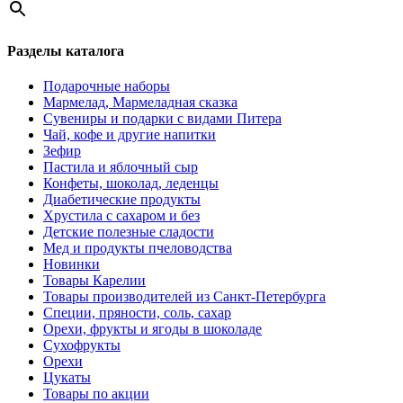
Разделы каталога
Подарочные наборы
Мармелад, Мармеладная сказка
Сувениры и подарки с видами Питера
Чай, кофе и другие напитки
Зефир
Пастила и яблочный сыр
Конфеты, шоколад, леденцы
Диабетические продукты
Хрустила с сахаром и без
Детские полезные сладости
Мед и продукты пчеловодства
Новинки
Товары Карелии
Товары производителей из Санкт-Петербурга
Специи, пряности, соль, сахар
Орехи, фрукты и ягоды в шоколаде
Сухофрукты
Орехи
Цукаты
Товары по акции