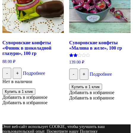
Суворовские конфеты
Суворовские конфеты
«Финик в шоколадной
«Малина в желе», 100 гр
глазури», 100 гр
Оценка
88.00
₽
139.00
₽
2.00
из 5
-
+
Подробнее
-
+
Подробнее
Нет в наличии
Купить в 1 клик
Купить в 1 клик
Добавить в избранное
Добавить в избранное
Добавить в избранное
Добавить в избранное
Этот веб-сайт использует COOKIE, чтобы улучшить ваш
пользовательский опыт. Посмотрите нашу Политику