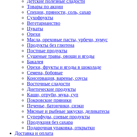
Детские полезные сладости
Товары по акции
Специи, пряности, соль, сахар
Сухофрукты
Вегетарианство
Цукаты
Орехи
Масла, ореховые пасты, урбечи, хумус
Продукты без глютена
Постные продукты
Сушеные травы, овощи и ягоды
Бакалея
Орехи, фрукты и ягоды в шоколаде
Семена, бобовые
Консервация, варенье, соусы
Восточные сладости
Диетические продукты
Каши, отруби, мука, суп
Покровские пряники
Печенье, батончики, снэки
Мясные и рыбные закуски, деликатесы
Суперфуды, соевые продукты
Продукция без сахара
Подарочная упаковка, открытки
Доставка и оплата