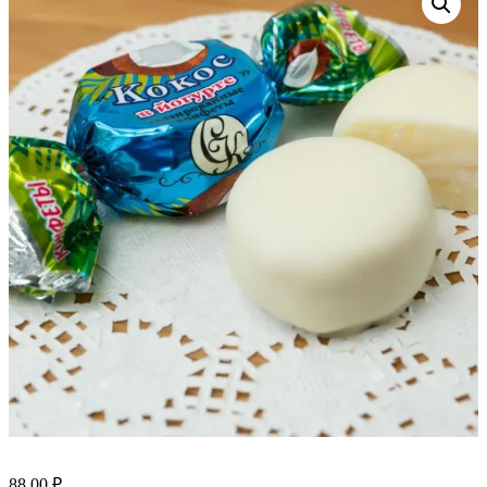
88.00
₽