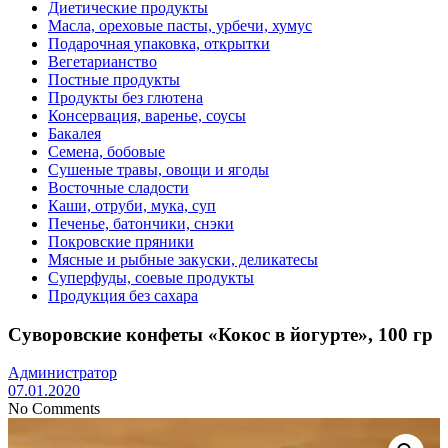
Диетические продукты
Масла, ореховые пасты, урбечи, хумус
Подарочная упаковка, открытки
Вегетарианство
Постные продукты
Продукты без глютена
Консервация, варенье, соусы
Бакалея
Семена, бобовые
Сушеные травы, овощи и ягоды
Восточные сладости
Каши, отруби, мука, суп
Печенье, батончики, снэки
Покровские пряники
Мясные и рыбные закуски, деликатесы
Суперфуды, соевые продукты
Продукция без сахара
Суворовские конфеты «Кокос в йогурте», 100 гр
Администратор
07.01.2020
No Comments