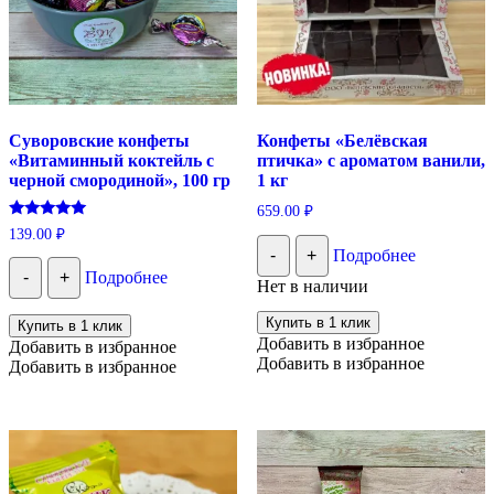
Суворовские конфеты
Конфеты «Белёвская
«Витаминный коктейль с
птичка» с ароматом ванили,
черной смородиной», 100 гр
1 кг
659.00
₽
Оценка
139.00
₽
5.00
-
+
Подробнее
из 5
-
+
Подробнее
Нет в наличии
Купить в 1 клик
Купить в 1 клик
Добавить в избранное
Добавить в избранное
Добавить в избранное
Добавить в избранное