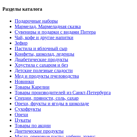
Разделы каталога
Подарочные наборы
Мармелад, Мармеладная сказка
Сувениры и подарки с видами Питера
Чай, кофе и другие напитки
Зефир
Пастила и яблочный сыр
Конфеты, шоколад, леденцы
Диабетические продукты
Хрустила с сахаром и без
Детские полезные сладости
Мед и продукты пчеловодства
Новинки
Товары Карелии
Товары производителей из Санкт-Петербурга
Специи, пряности, соль, сахар
Орехи, фрукты и ягоды в шоколаде
Сухофрукты
Орехи
Цукаты
Товары по акции
Диетические продукты
Масла, ореховые пасты, урбечи, хумус