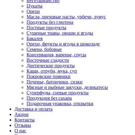
Вегетарианство
Цукаты
Орехи
Масла, ореховые пасты, урбечи, хумус
Продукты без глютена
Постные продукты
Сушеные травы, овощи и ягоды
Бакалея
Орехи, фрукты и ягоды в шоколаде
Семена, бобовые
Консервация, варенье, соусы
Восточные сладости
Диетические продукты
Каши, отруби, мука, суп
Покровские пряники
Печенье, батончики, снэки
Мясные и рыбные закуски, деликатесы
Суперфуды, соевые продукты
Продукция без сахара
Подарочная упаковка, открытки
Доставка и оплата
Акции
Контакты
Отзывы
О нас