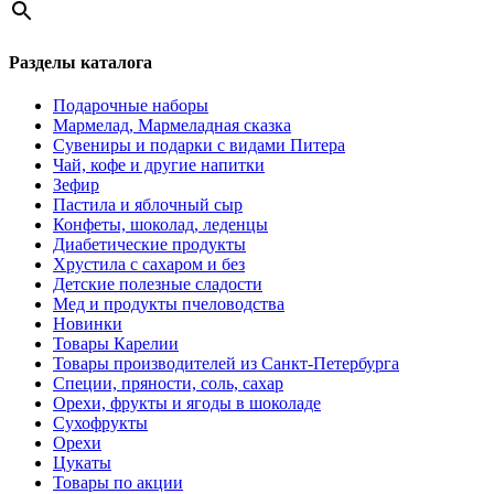
Разделы каталога
Подарочные наборы
Мармелад, Мармеладная сказка
Сувениры и подарки с видами Питера
Чай, кофе и другие напитки
Зефир
Пастила и яблочный сыр
Конфеты, шоколад, леденцы
Диабетические продукты
Хрустила с сахаром и без
Детские полезные сладости
Мед и продукты пчеловодства
Новинки
Товары Карелии
Товары производителей из Санкт-Петербурга
Специи, пряности, соль, сахар
Орехи, фрукты и ягоды в шоколаде
Сухофрукты
Орехи
Цукаты
Товары по акции