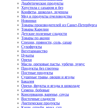
Диабетические продукты
Хрустила с сахаром и без
Конфеты, шоколад, леденцы
Мед и продукты пчеловодства
Новинки
Товары производителей из Санкт-Петербурга
Товары Карелии
Детские полезные сладости
Товары по акции
Специи, пряности, соль, сахар
Сухофрукты
Вегетарианство
Цукаты
Орехи
Масла, ореховые пасты, урбечи, хумус
Продукты без глютена
Постные продукты
Сушеные травы, овощи и ягоды
Бакалея
Орехи, фрукты и ягоды в шоколаде
Семена, бобовые
Консервация, варенье, соусы
Восточные сладости
Диетические продукты
Каши, отруби, мука, суп