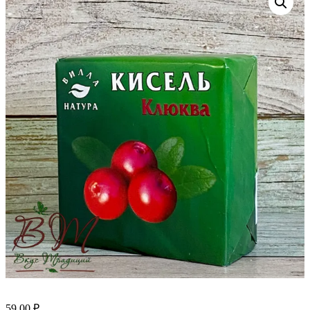
59.00
₽