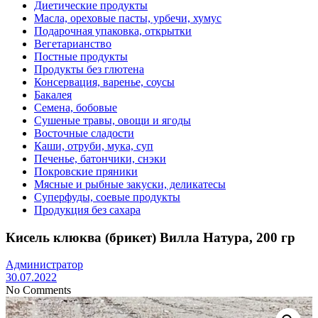
Диетические продукты
Масла, ореховые пасты, урбечи, хумус
Подарочная упаковка, открытки
Вегетарианство
Постные продукты
Продукты без глютена
Консервация, варенье, соусы
Бакалея
Семена, бобовые
Сушеные травы, овощи и ягоды
Восточные сладости
Каши, отруби, мука, суп
Печенье, батончики, снэки
Покровские пряники
Мясные и рыбные закуски, деликатесы
Суперфуды, соевые продукты
Продукция без сахара
Кисель клюква (брикет) Вилла Натура, 200 гр
Администратор
30.07.2022
No Comments