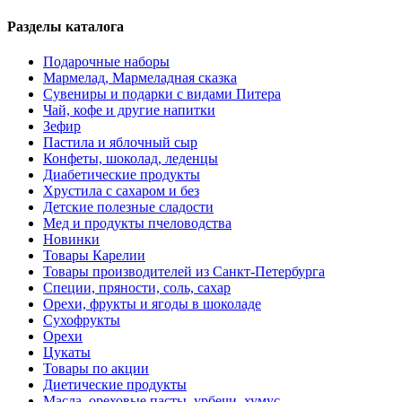
Разделы каталога
Подарочные наборы
Мармелад, Мармеладная сказка
Сувениры и подарки с видами Питера
Чай, кофе и другие напитки
Зефир
Пастила и яблочный сыр
Конфеты, шоколад, леденцы
Диабетические продукты
Хрустила с сахаром и без
Детские полезные сладости
Мед и продукты пчеловодства
Новинки
Товары Карелии
Товары производителей из Санкт-Петербурга
Специи, пряности, соль, сахар
Орехи, фрукты и ягоды в шоколаде
Сухофрукты
Орехи
Цукаты
Товары по акции
Диетические продукты
Масла, ореховые пасты, урбечи, хумус