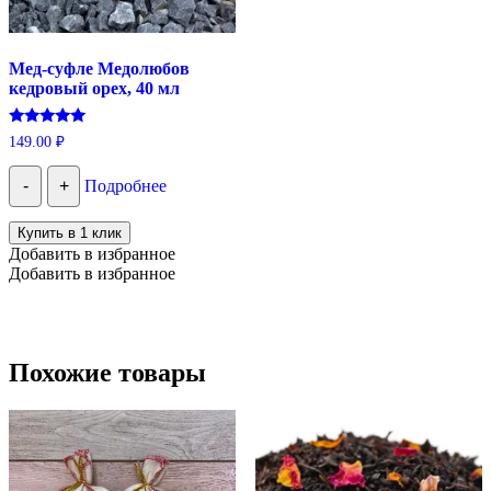
Мед-суфле Медолюбов
кедровый орех, 40 мл
Оценка
149.00
₽
5.00
из 5
-
+
Подробнее
Купить в 1 клик
Добавить в избранное
Добавить в избранное
Похожие товары