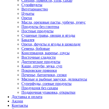
Специи, пряности, соль, сахар
Сухофрукты
Вегетарианство
Цукаты
Орехи
Масла, ореховые пасты, урбечи, хумус
Продукты без глютена
Постные продукты
Сушеные травы, овощи и ягоды
Бакалея
Орехи, фрукты и ягоды в шоколаде
Семена, бобовые
Консервация, варенье, соусы
Восточные сладости
Диетические продукты
Каши, отруби, мука, суп
Покровские пряники
Печенье, батончики, снэки
Мясные и рыбные закуски, деликатесы
Суперфуды, соевые продукты
Продукция без сахара
Подарочная упаковка, открытки
Доставка и оплата
Акции
Контакты