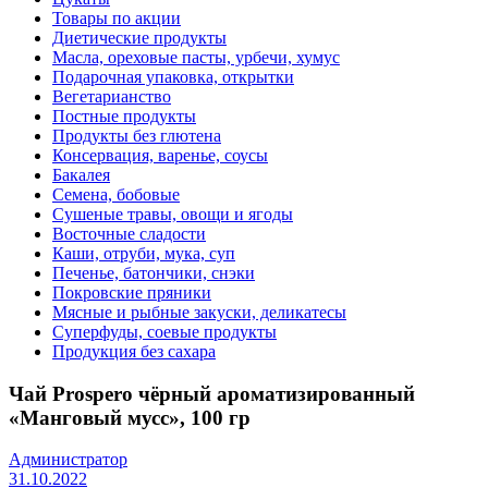
Товары по акции
Диетические продукты
Масла, ореховые пасты, урбечи, хумус
Подарочная упаковка, открытки
Вегетарианство
Постные продукты
Продукты без глютена
Консервация, варенье, соусы
Бакалея
Семена, бобовые
Сушеные травы, овощи и ягоды
Восточные сладости
Каши, отруби, мука, суп
Печенье, батончики, снэки
Покровские пряники
Мясные и рыбные закуски, деликатесы
Суперфуды, соевые продукты
Продукция без сахара
Чай Prospero чёрный ароматизированный
«Манговый мусс», 100 гр
Администратор
31.10.2022