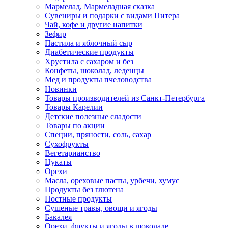
Мармелад, Мармеладная сказка
Сувениры и подарки с видами Питера
Чай, кофе и другие напитки
Зефир
Пастила и яблочный сыр
Диабетические продукты
Хрустила с сахаром и без
Конфеты, шоколад, леденцы
Мед и продукты пчеловодства
Новинки
Товары производителей из Санкт-Петербурга
Товары Карелии
Детские полезные сладости
Товары по акции
Специи, пряности, соль, сахар
Сухофрукты
Вегетарианство
Цукаты
Орехи
Масла, ореховые пасты, урбечи, хумус
Продукты без глютена
Постные продукты
Сушеные травы, овощи и ягоды
Бакалея
Орехи, фрукты и ягоды в шоколаде