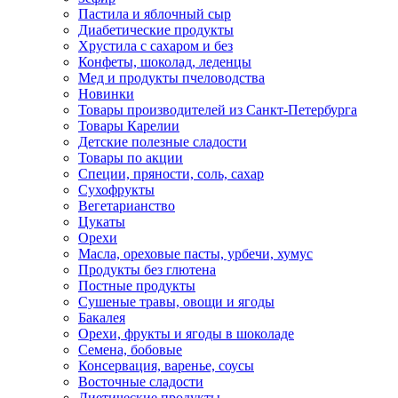
Пастила и яблочный сыр
Диабетические продукты
Хрустила с сахаром и без
Конфеты, шоколад, леденцы
Мед и продукты пчеловодства
Новинки
Товары производителей из Санкт-Петербурга
Товары Карелии
Детские полезные сладости
Товары по акции
Специи, пряности, соль, сахар
Сухофрукты
Вегетарианство
Цукаты
Орехи
Масла, ореховые пасты, урбечи, хумус
Продукты без глютена
Постные продукты
Сушеные травы, овощи и ягоды
Бакалея
Орехи, фрукты и ягоды в шоколаде
Семена, бобовые
Консервация, варенье, соусы
Восточные сладости
Диетические продукты