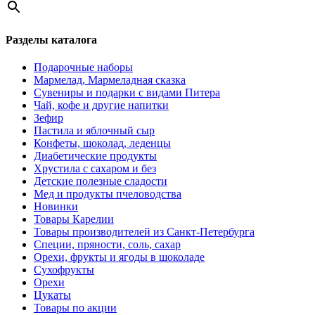
Разделы каталога
Подарочные наборы
Мармелад, Мармеладная сказка
Сувениры и подарки с видами Питера
Чай, кофе и другие напитки
Зефир
Пастила и яблочный сыр
Конфеты, шоколад, леденцы
Диабетические продукты
Хрустила с сахаром и без
Детские полезные сладости
Мед и продукты пчеловодства
Новинки
Товары Карелии
Товары производителей из Санкт-Петербурга
Специи, пряности, соль, сахар
Орехи, фрукты и ягоды в шоколаде
Сухофрукты
Орехи
Цукаты
Товары по акции