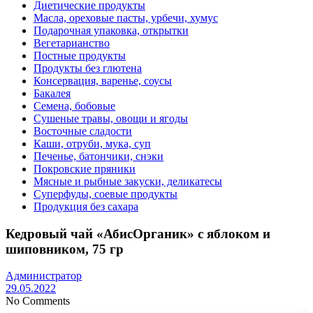
Диетические продукты
Масла, ореховые пасты, урбечи, хумус
Подарочная упаковка, открытки
Вегетарианство
Постные продукты
Продукты без глютена
Консервация, варенье, соусы
Бакалея
Семена, бобовые
Сушеные травы, овощи и ягоды
Восточные сладости
Каши, отруби, мука, суп
Печенье, батончики, снэки
Покровские пряники
Мясные и рыбные закуски, деликатесы
Суперфуды, соевые продукты
Продукция без сахара
Кедровый чай «АбисОрганик» с яблоком и
шиповником, 75 гр
Администратор
29.05.2022
No Comments