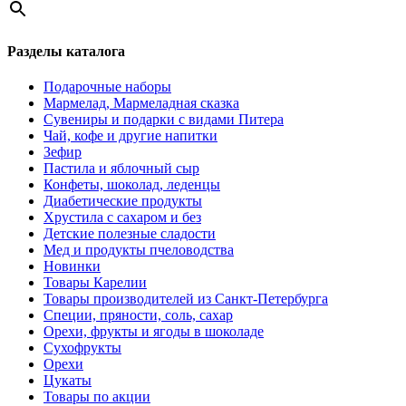
Разделы каталога
Подарочные наборы
Мармелад, Мармеладная сказка
Сувениры и подарки с видами Питера
Чай, кофе и другие напитки
Зефир
Пастила и яблочный сыр
Конфеты, шоколад, леденцы
Диабетические продукты
Хрустила с сахаром и без
Детские полезные сладости
Мед и продукты пчеловодства
Новинки
Товары Карелии
Товары производителей из Санкт-Петербурга
Специи, пряности, соль, сахар
Орехи, фрукты и ягоды в шоколаде
Сухофрукты
Орехи
Цукаты
Товары по акции