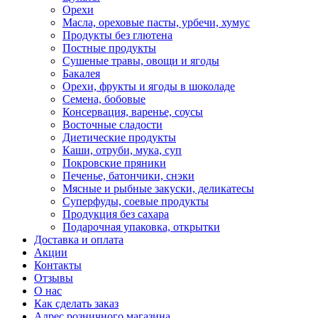
Орехи
Масла, ореховые пасты, урбечи, хумус
Продукты без глютена
Постные продукты
Сушеные травы, овощи и ягоды
Бакалея
Орехи, фрукты и ягоды в шоколаде
Семена, бобовые
Консервация, варенье, соусы
Восточные сладости
Диетические продукты
Каши, отруби, мука, суп
Покровские пряники
Печенье, батончики, снэки
Мясные и рыбные закуски, деликатесы
Суперфуды, соевые продукты
Продукция без сахара
Подарочная упаковка, открытки
Доставка и оплата
Акции
Контакты
Отзывы
О нас
Как сделать заказ
Адрес розничного магазина