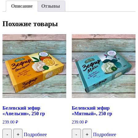
Описание
Отзывы
Похожие товары
Белевский зефир
Белевский зефир
«Апельсин», 250 гр
«Мятный», 250 гр
239.00
₽
239.00
₽
-
+
Подробнее
-
+
Подробнее