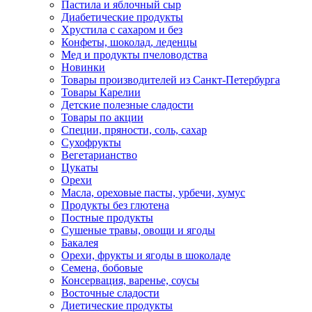
Пастила и яблочный сыр
Диабетические продукты
Хрустила с сахаром и без
Конфеты, шоколад, леденцы
Мед и продукты пчеловодства
Новинки
Товары производителей из Санкт-Петербурга
Товары Карелии
Детские полезные сладости
Товары по акции
Специи, пряности, соль, сахар
Сухофрукты
Вегетарианство
Цукаты
Орехи
Масла, ореховые пасты, урбечи, хумус
Продукты без глютена
Постные продукты
Сушеные травы, овощи и ягоды
Бакалея
Орехи, фрукты и ягоды в шоколаде
Семена, бобовые
Консервация, варенье, соусы
Восточные сладости
Диетические продукты