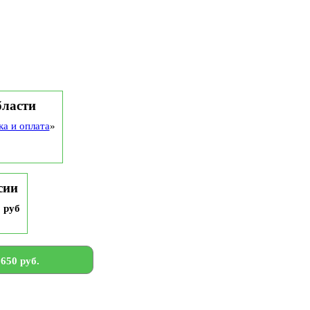
бласти
ка и оплата
»
сии
9 руб
650 руб.