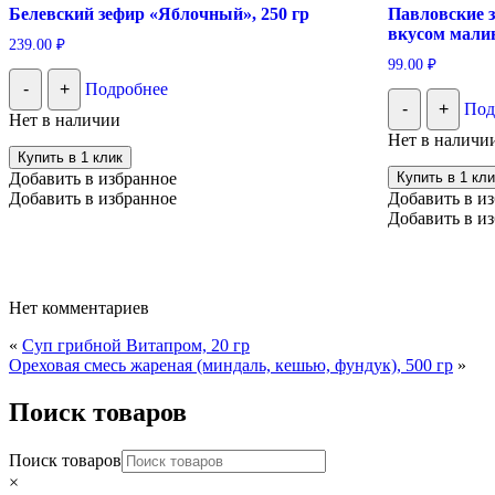
Белевский зефир «Яблочный», 250 гр
Павловские 
вкусом мали
239.00
₽
99.00
₽
-
+
Подробнее
-
+
Под
Нет в наличии
Нет в наличи
Купить в 1 клик
Добавить в избранное
Купить в 1 кли
Добавить в избранное
Добавить в и
Добавить в и
Нет комментариев
«
Суп грибной Витапром, 20 гр
Ореховая смесь жареная (миндаль, кешью, фундук), 500 гр
»
Поиск товаров
Поиск товаров
×