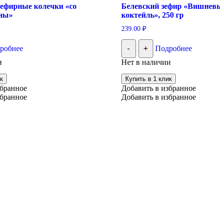
зефирные колечки «со
Белевский зефир «Вишнев
ны»
коктейль», 250 гр
239.00
₽
робнее
-
+
Подробнее
и
Нет в наличии
к
Купить в 1 клик
збранное
Добавить в избранное
збранное
Добавить в избранное