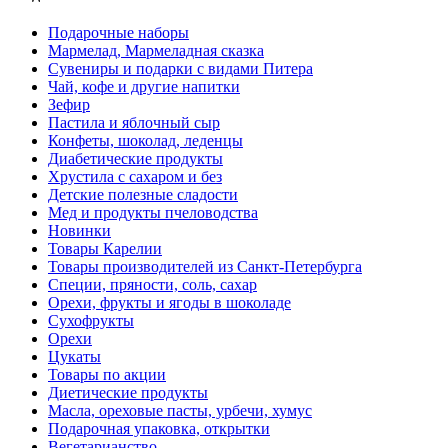
Подарочные наборы
Мармелад, Мармеладная сказка
Сувениры и подарки с видами Питера
Чай, кофе и другие напитки
Зефир
Пастила и яблочный сыр
Конфеты, шоколад, леденцы
Диабетические продукты
Хрустила с сахаром и без
Детские полезные сладости
Мед и продукты пчеловодства
Новинки
Товары Карелии
Товары производителей из Санкт-Петербурга
Специи, пряности, соль, сахар
Орехи, фрукты и ягоды в шоколаде
Сухофрукты
Орехи
Цукаты
Товары по акции
Диетические продукты
Масла, ореховые пасты, урбечи, хумус
Подарочная упаковка, открытки
Вегетарианство