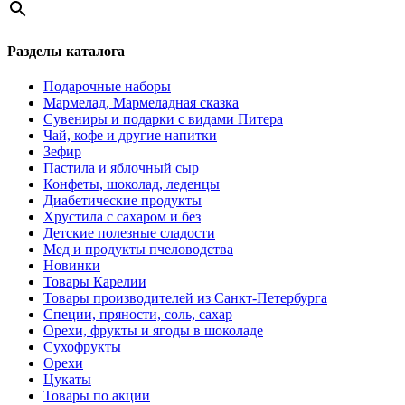
Разделы каталога
Подарочные наборы
Мармелад, Мармеладная сказка
Сувениры и подарки с видами Питера
Чай, кофе и другие напитки
Зефир
Пастила и яблочный сыр
Конфеты, шоколад, леденцы
Диабетические продукты
Хрустила с сахаром и без
Детские полезные сладости
Мед и продукты пчеловодства
Новинки
Товары Карелии
Товары производителей из Санкт-Петербурга
Специи, пряности, соль, сахар
Орехи, фрукты и ягоды в шоколаде
Сухофрукты
Орехи
Цукаты
Товары по акции