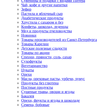
Сувениры и подарки с видами Питера
Чай, кофе и другие напитки
Зефир
Пастила и яблочный сыр
Диабетические продукты
Хрустила с сахаром и без
Конфеты, шоколад, леденцы
Мед и продукты пчеловодства
Новинки
Товары производителей из Санкт-Петербурга
Товары Карелии
Детские полезные сладости
Товары по акции
Специи, пряности, соль, сахар
Сухофрукты
Вегетарианство
Цукаты
Орехи
Масла, ореховые пасты, урбечи, хумус
Продукты без глютена
Постные продукты
Сушеные травы, овощи и ягоды
Бакалея
Орехи, фрукты и ягоды в шоколаде
Семена, бобовые