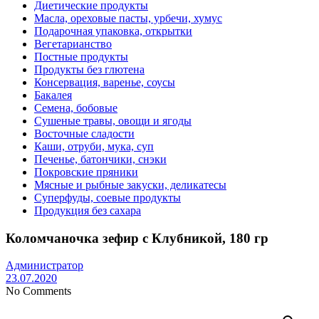
Диетические продукты
Масла, ореховые пасты, урбечи, хумус
Подарочная упаковка, открытки
Вегетарианство
Постные продукты
Продукты без глютена
Консервация, варенье, соусы
Бакалея
Семена, бобовые
Сушеные травы, овощи и ягоды
Восточные сладости
Каши, отруби, мука, суп
Печенье, батончики, снэки
Покровские пряники
Мясные и рыбные закуски, деликатесы
Суперфуды, соевые продукты
Продукция без сахара
Коломчаночка зефир с Клубникой, 180 гр
Администратор
23.07.2020
No Comments