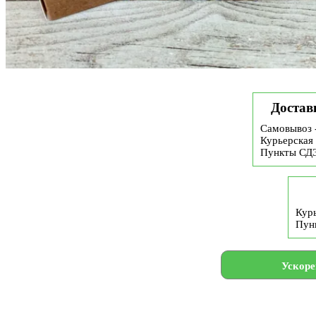
Достав
Самовывоз 
Курьерская 
Пункты СД
Курь
Пун
Ускоре