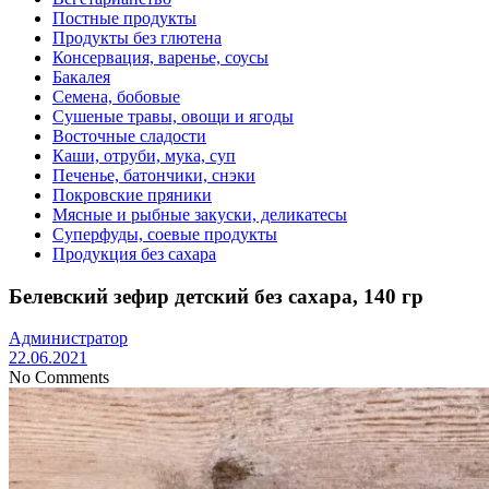
Постные продукты
Продукты без глютена
Консервация, варенье, соусы
Бакалея
Семена, бобовые
Сушеные травы, овощи и ягоды
Восточные сладости
Каши, отруби, мука, суп
Печенье, батончики, снэки
Покровские пряники
Мясные и рыбные закуски, деликатесы
Суперфуды, соевые продукты
Продукция без сахара
Белевский зефир детский без сахара, 140 гр
Администратор
22.06.2021
No Comments