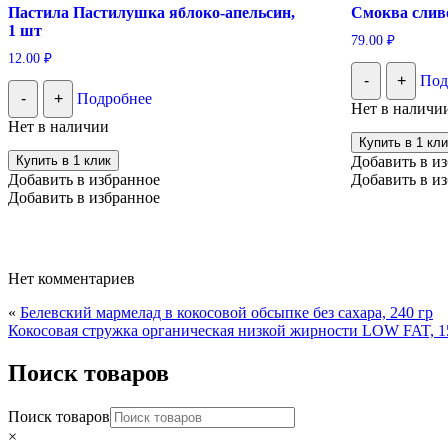
Пастила Пастилушка яблоко-апельсин,
Смоква сливо
1 шт
79.00
₽
12.00
₽
-
+
Под
-
+
Подробнее
Нет в наличи
Нет в наличии
Купить в 1 кли
Купить в 1 клик
Добавить в и
Добавить в избранное
Добавить в и
Добавить в избранное
Нет комментариев
«
Белевский мармелад в кокосовой обсыпке без сахара, 240 гр
Кокосовая стружка органическая низкой жирности LOW FAT, 150
Поиск товаров
Поиск товаров
×