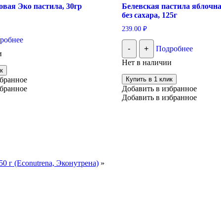
вая Эко пастила, 30гр
Белевская пастила яблочн
без сахара, 125г
239.00
₽
робнее
-
+
Подробнее
и
Нет в наличии
к
збранное
Купить в 1 клик
збранное
Добавить в избранное
Добавить в избранное
 г (Econutrena, Эконутрена)
»