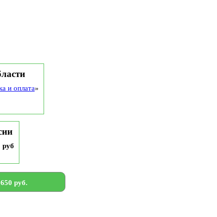
бласти
ка и оплата
»
сии
9 руб
650 руб.