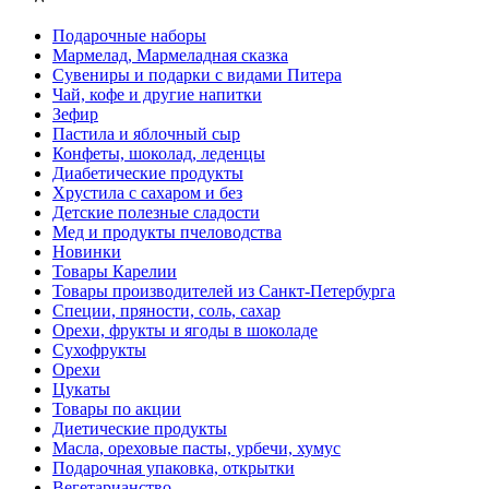
Подарочные наборы
Мармелад, Мармеладная сказка
Сувениры и подарки с видами Питера
Чай, кофе и другие напитки
Зефир
Пастила и яблочный сыр
Конфеты, шоколад, леденцы
Диабетические продукты
Хрустила с сахаром и без
Детские полезные сладости
Мед и продукты пчеловодства
Новинки
Товары Карелии
Товары производителей из Санкт-Петербурга
Специи, пряности, соль, сахар
Орехи, фрукты и ягоды в шоколаде
Сухофрукты
Орехи
Цукаты
Товары по акции
Диетические продукты
Масла, ореховые пасты, урбечи, хумус
Подарочная упаковка, открытки
Вегетарианство