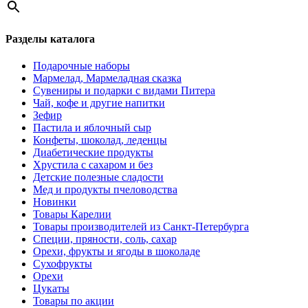
Разделы каталога
Подарочные наборы
Мармелад, Мармеладная сказка
Сувениры и подарки с видами Питера
Чай, кофе и другие напитки
Зефир
Пастила и яблочный сыр
Конфеты, шоколад, леденцы
Диабетические продукты
Хрустила с сахаром и без
Детские полезные сладости
Мед и продукты пчеловодства
Новинки
Товары Карелии
Товары производителей из Санкт-Петербурга
Специи, пряности, соль, сахар
Орехи, фрукты и ягоды в шоколаде
Сухофрукты
Орехи
Цукаты
Товары по акции