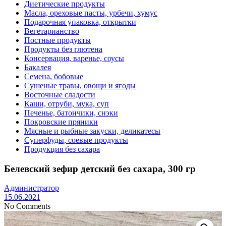
Диетические продукты
Масла, ореховые пасты, урбечи, хумус
Подарочная упаковка, открытки
Вегетарианство
Постные продукты
Продукты без глютена
Консервация, варенье, соусы
Бакалея
Семена, бобовые
Сушеные травы, овощи и ягоды
Восточные сладости
Каши, отруби, мука, суп
Печенье, батончики, снэки
Покровские пряники
Мясные и рыбные закуски, деликатесы
Суперфуды, соевые продукты
Продукция без сахара
Белевский зефир детский без сахара, 300 гр
Администратор
15.06.2021
No Comments