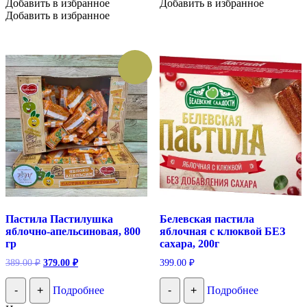
Добавить в избранное
Добавить в избранное
Добавить в избранное
Пастила Пастилушка
Белевская пастила
яблочно-апельсиновая, 800
яблочная с клюквой БЕЗ
гр
сахара, 200г
Первоначальная
Текущая
389.00
₽
379.00
₽
399.00
₽
цена
цена:
составляла
379.00 ₽.
-
+
Подробнее
-
+
Подробнее
389.00 ₽.