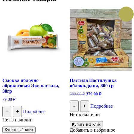
Смоква яблочно-
Пастила Пастилушка
абрикосовая Эко пастила,
яблоко-дыня, 800 гр
30гр
Первоначальная
Текущая
389.00
₽
379.00
₽
цена
цена:
79.00
₽
составляла
379.00 ₽.
-
+
Подробнее
389.00 ₽.
-
+
Подробнее
Нет в наличии
Нет в наличии
Купить в 1 клик
Купить в 1 клик
Добавить в избранное