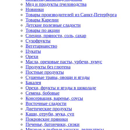
Мед и продукты пчеловодства
Новинки
Товары производителей из Санкт-Петербурга
Товары Карелии
Детские полезные сладости
Товары по акции
Специи, пряности, соль, сахар
Сухофрукты
Вегетарианство
Цукаты
Орехи
Масла, ореховые пасты, урбечи, хумус
Продукты без глютена
Постные продукты
Сушеные травы, овощи и ягоды
Бакалея
Орехи, фрукты и ягоды в шоколаде
Семена, бобовые
Консервация, варенье, соусы
Восточные сладости
Диетические продукты
Каши, отруби, мука, суп
Покровские пряники
Печенье, батончики, снэки
Мясные и рыбные закуски, деликатесы