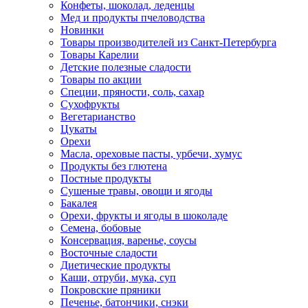
Конфеты, шоколад, леденцы
Мед и продукты пчеловодства
Новинки
Товары производителей из Санкт-Петербурга
Товары Карелии
Детские полезные сладости
Товары по акции
Специи, пряности, соль, сахар
Сухофрукты
Вегетарианство
Цукаты
Орехи
Масла, ореховые пасты, урбечи, хумус
Продукты без глютена
Постные продукты
Сушеные травы, овощи и ягоды
Бакалея
Орехи, фрукты и ягоды в шоколаде
Семена, бобовые
Консервация, варенье, соусы
Восточные сладости
Диетические продукты
Каши, отруби, мука, суп
Покровские пряники
Печенье, батончики, снэки