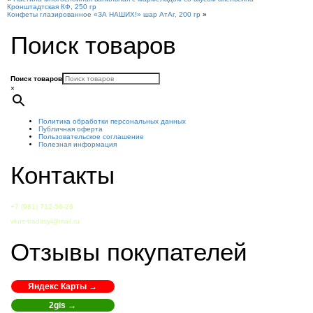
Кронштадтская КФ, 250 гр
Конфеты глазированное «ЗА НАШИХ!» шар АтАг, 200 гр
»
Поиск товаров
Поиск товаров
×
Политика обработки персональных данных
Публичная оферта
Пользовательское соглашение
Полезная информация
Контакты
+7 (981) 712-56-26
vkus-traditsyi@mail.ru
Отзывы покупателей
Яндекс Карты →
2gis →