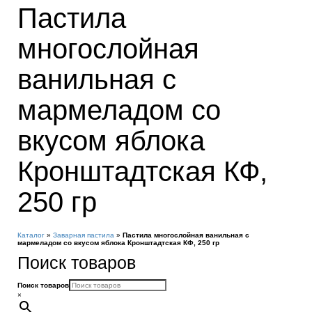
Пастила
многослойная
ванильная с
мармеладом со
вкусом яблока
Кронштадтская КФ,
250 гр
Каталог
»
Заварная пастила
»
Пастила многослойная ванильная с
мармеладом со вкусом яблока Кронштадтская КФ, 250 гр
Поиск товаров
Поиск товаров
×