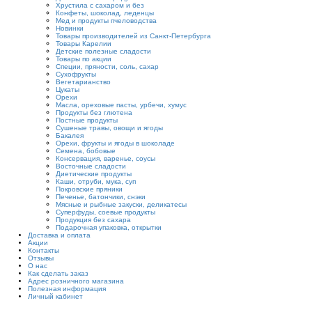
Хрустила с сахаром и без
Конфеты, шоколад, леденцы
Мед и продукты пчеловодства
Новинки
Товары производителей из Санкт-Петербурга
Товары Карелии
Детские полезные сладости
Товары по акции
Специи, пряности, соль, сахар
Сухофрукты
Вегетарианство
Цукаты
Орехи
Масла, ореховые пасты, урбечи, хумус
Продукты без глютена
Постные продукты
Сушеные травы, овощи и ягоды
Бакалея
Орехи, фрукты и ягоды в шоколаде
Семена, бобовые
Консервация, варенье, соусы
Восточные сладости
Диетические продукты
Каши, отруби, мука, суп
Покровские пряники
Печенье, батончики, снэки
Мясные и рыбные закуски, деликатесы
Суперфуды, соевые продукты
Продукция без сахара
Подарочная упаковка, открытки
Доставка и оплата
Акции
Контакты
Отзывы
О нас
Как сделать заказ
Адрес розничного магазина
Полезная информация
Личный кабинет