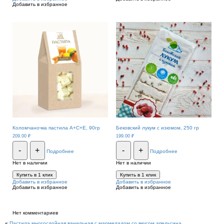
Добавить в избранное
Коломчаночка пастила А+С+Е, 90гр
Бековский лукум с изюмом, 250 гр
209.00
₽
199.00
₽
-
+
-
+
Подробнее
Подробнее
Нет в наличии
Нет в наличии
Купить в 1 клик
Купить в 1 клик
Добавить в избранное
Добавить в избранное
Добавить в избранное
Добавить в избранное
Нет комментариев
«
Пастила многослойная ванильная с мармеладом со вкусом апельсина