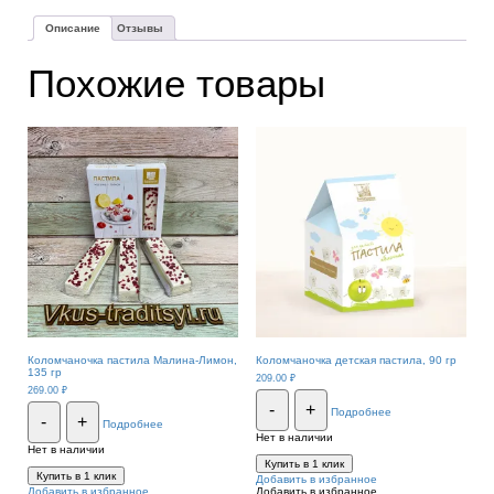
Описание
Отзывы
Похожие товары
Коломчаночка пастила Малина-Лимон,
Коломчаночка детская пастила, 90 гр
135 гр
209.00
₽
269.00
₽
-
+
Подробнее
-
+
Подробнее
Нет в наличии
Нет в наличии
Купить в 1 клик
Купить в 1 клик
Добавить в избранное
Добавить в избранное
Добавить в избранное