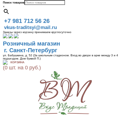
Поиск товаров
×
+7 981 712 56 26
vkus-traditsyi@mail.ru
Заказы через корзину принимаем круглосуточно
Розничный магазин
г. Санкт-Петербург
ул. Бабушкина, д. 52 (За школьным стадионом. Вход во дворе в арке между 3 и 4
подъездом. Дом буквой П.)
КОРЗИНА
(0 шт. на 0 руб.)
Toggle
navigat