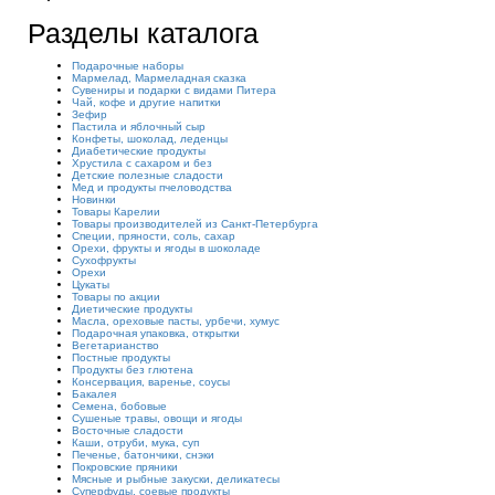
Разделы каталога
Подарочные наборы
Мармелад, Мармеладная сказка
Сувениры и подарки с видами Питера
Чай, кофе и другие напитки
Зефир
Пастила и яблочный сыр
Конфеты, шоколад, леденцы
Диабетические продукты
Хрустила с сахаром и без
Детские полезные сладости
Мед и продукты пчеловодства
Новинки
Товары Карелии
Товары производителей из Санкт-Петербурга
Специи, пряности, соль, сахар
Орехи, фрукты и ягоды в шоколаде
Сухофрукты
Орехи
Цукаты
Товары по акции
Диетические продукты
Масла, ореховые пасты, урбечи, хумус
Подарочная упаковка, открытки
Вегетарианство
Постные продукты
Продукты без глютена
Консервация, варенье, соусы
Бакалея
Семена, бобовые
Сушеные травы, овощи и ягоды
Восточные сладости
Каши, отруби, мука, суп
Печенье, батончики, снэки
Покровские пряники
Мясные и рыбные закуски, деликатесы
Суперфуды, соевые продукты