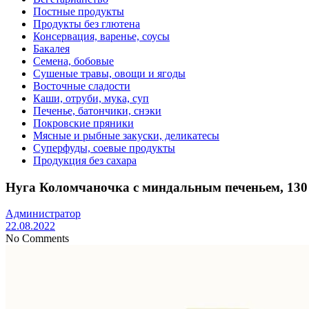
Постные продукты
Продукты без глютена
Консервация, варенье, соусы
Бакалея
Семена, бобовые
Сушеные травы, овощи и ягоды
Восточные сладости
Каши, отруби, мука, суп
Печенье, батончики, снэки
Покровские пряники
Мясные и рыбные закуски, деликатесы
Суперфуды, соевые продукты
Продукция без сахара
Нуга Коломчаночка с миндальным печеньем, 130
Администратор
22.08.2022
No Comments