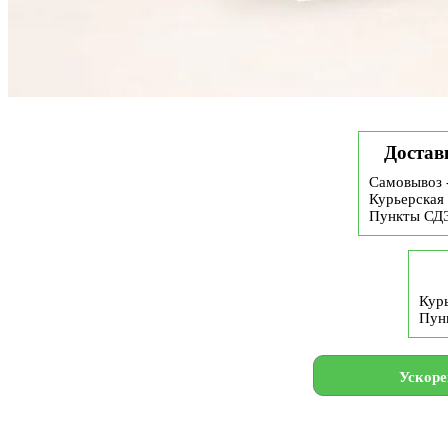
Достав
Самовывоз 
Курьерская 
Пункты СД
Курь
Пун
Ускоре