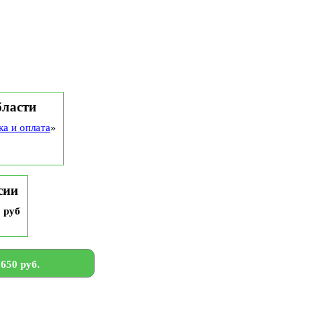
бласти
ка и оплата
»
сии
9 руб
650 руб.