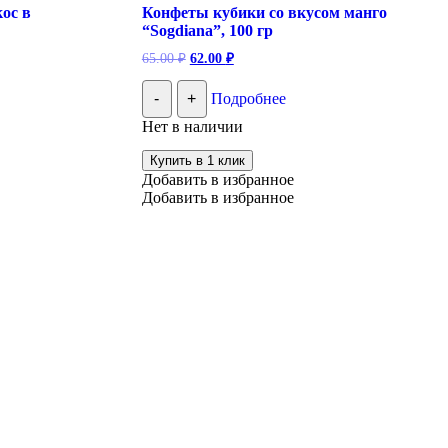
ос в
Конфеты кубики со вкусом манго
“Sogdiana”, 100 гр
Первоначальная
Текущая
65.00
₽
62.00
₽
цена
цена:
составляла
62.00 ₽.
-
+
Подробнее
65.00 ₽.
Нет в наличии
Купить в 1 клик
Добавить в избранное
Добавить в избранное