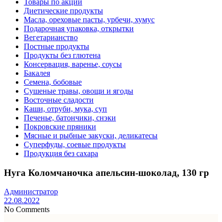
Товары по акции
Диетические продукты
Масла, ореховые пасты, урбечи, хумус
Подарочная упаковка, открытки
Вегетарианство
Постные продукты
Продукты без глютена
Консервация, варенье, соусы
Бакалея
Семена, бобовые
Сушеные травы, овощи и ягоды
Восточные сладости
Каши, отруби, мука, суп
Печенье, батончики, снэки
Покровские пряники
Мясные и рыбные закуски, деликатесы
Суперфуды, соевые продукты
Продукция без сахара
Нуга Коломчаночка апельсин-шоколад, 130 гр
Администратор
22.08.2022
No Comments