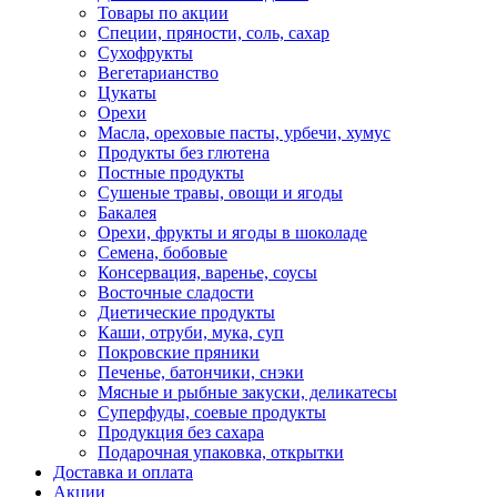
Товары по акции
Специи, пряности, соль, сахар
Сухофрукты
Вегетарианство
Цукаты
Орехи
Масла, ореховые пасты, урбечи, хумус
Продукты без глютена
Постные продукты
Сушеные травы, овощи и ягоды
Бакалея
Орехи, фрукты и ягоды в шоколаде
Семена, бобовые
Консервация, варенье, соусы
Восточные сладости
Диетические продукты
Каши, отруби, мука, суп
Покровские пряники
Печенье, батончики, снэки
Мясные и рыбные закуски, деликатесы
Суперфуды, соевые продукты
Продукция без сахара
Подарочная упаковка, открытки
Доставка и оплата
Акции