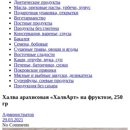
Диетические продукты
Масла, ореховые пасты, урбечи, хумус
Подарочная упаковка, открытки
Вегетарианство
Постные продукты
Продукты без глютена
Консервация, варенье, соусы
Бакалея
Семена, бобовые
Сушеные травы, овощи и ягоды
Восточные сладости
Каши, отруби, мука, суп
Печенье, батончики, снэки
Покровские пряники
Мясные и рыбные закуски, деликатесы
Суперфуды, соевые продукты
Продукция без сахара
Халва арахисовая «ХалвАрт» на фруктозе, 250
гр
Администратор
29.03.2021
No Comments