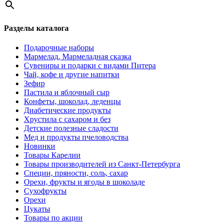
Разделы каталога
Подарочные наборы
Мармелад, Мармеладная сказка
Сувениры и подарки с видами Питера
Чай, кофе и другие напитки
Зефир
Пастила и яблочный сыр
Конфеты, шоколад, леденцы
Диабетические продукты
Хрустила с сахаром и без
Детские полезные сладости
Мед и продукты пчеловодства
Новинки
Товары Карелии
Товары производителей из Санкт-Петербурга
Специи, пряности, соль, сахар
Орехи, фрукты и ягоды в шоколаде
Сухофрукты
Орехи
Цукаты
Товары по акции