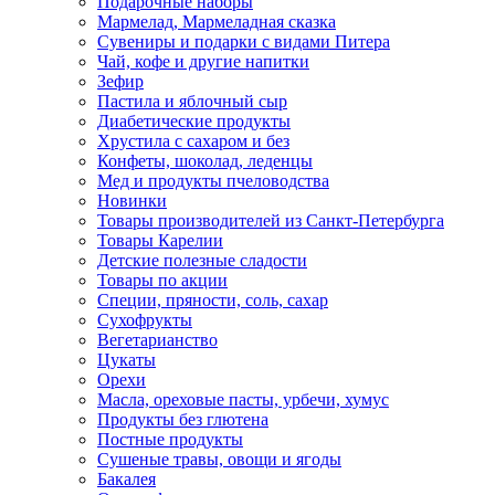
Подарочные наборы
Мармелад, Мармеладная сказка
Сувениры и подарки с видами Питера
Чай, кофе и другие напитки
Зефир
Пастила и яблочный сыр
Диабетические продукты
Хрустила с сахаром и без
Конфеты, шоколад, леденцы
Мед и продукты пчеловодства
Новинки
Товары производителей из Санкт-Петербурга
Товары Карелии
Детские полезные сладости
Товары по акции
Специи, пряности, соль, сахар
Сухофрукты
Вегетарианство
Цукаты
Орехи
Масла, ореховые пасты, урбечи, хумус
Продукты без глютена
Постные продукты
Сушеные травы, овощи и ягоды
Бакалея