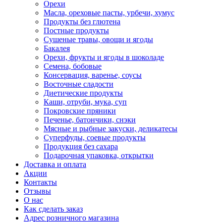
Орехи
Масла, ореховые пасты, урбечи, хумус
Продукты без глютена
Постные продукты
Сушеные травы, овощи и ягоды
Бакалея
Орехи, фрукты и ягоды в шоколаде
Семена, бобовые
Консервация, варенье, соусы
Восточные сладости
Диетические продукты
Каши, отруби, мука, суп
Покровские пряники
Печенье, батончики, снэки
Мясные и рыбные закуски, деликатесы
Суперфуды, соевые продукты
Продукция без сахара
Подарочная упаковка, открытки
Доставка и оплата
Акции
Контакты
Отзывы
О нас
Как сделать заказ
Адрес розничного магазина