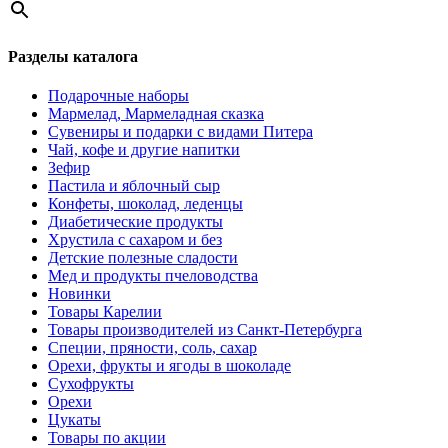
Разделы каталога
Подарочные наборы
Мармелад, Мармеладная сказка
Сувениры и подарки с видами Питера
Чай, кофе и другие напитки
Зефир
Пастила и яблочный сыр
Конфеты, шоколад, леденцы
Диабетические продукты
Хрустила с сахаром и без
Детские полезные сладости
Мед и продукты пчеловодства
Новинки
Товары Карелии
Товары производителей из Санкт-Петербурга
Специи, пряности, соль, сахар
Орехи, фрукты и ягоды в шоколаде
Сухофрукты
Орехи
Цукаты
Товары по акции