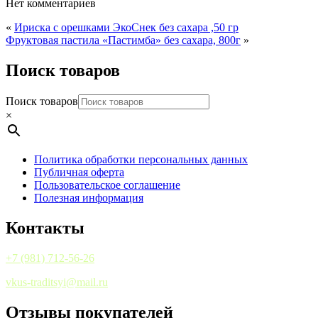
Нет комментариев
«
Ириска с орешками ЭкоСнек без сахара ,50 гр
Фруктовая пастила «Пастимба» без сахара, 800г
»
Поиск товаров
Поиск товаров
×
Политика обработки персональных данных
Публичная оферта
Пользовательское соглашение
Полезная информация
Контакты
+7 (981) 712-56-26
vkus-traditsyi@mail.ru
Отзывы покупателей