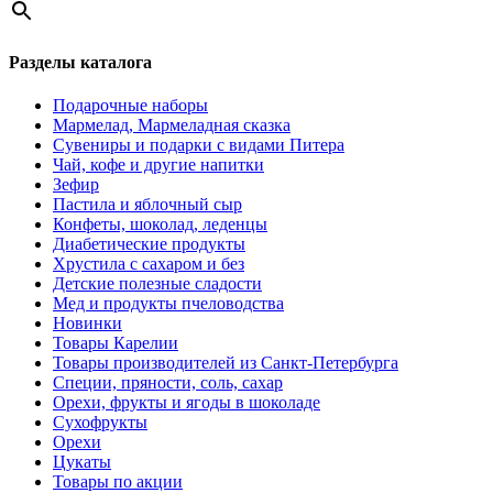
Разделы каталога
Подарочные наборы
Мармелад, Мармеладная сказка
Сувениры и подарки с видами Питера
Чай, кофе и другие напитки
Зефир
Пастила и яблочный сыр
Конфеты, шоколад, леденцы
Диабетические продукты
Хрустила с сахаром и без
Детские полезные сладости
Мед и продукты пчеловодства
Новинки
Товары Карелии
Товары производителей из Санкт-Петербурга
Специи, пряности, соль, сахар
Орехи, фрукты и ягоды в шоколаде
Сухофрукты
Орехи
Цукаты
Товары по акции