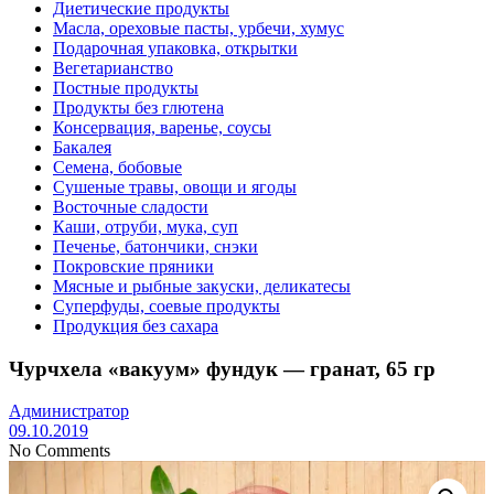
Диетические продукты
Масла, ореховые пасты, урбечи, хумус
Подарочная упаковка, открытки
Вегетарианство
Постные продукты
Продукты без глютена
Консервация, варенье, соусы
Бакалея
Семена, бобовые
Сушеные травы, овощи и ягоды
Восточные сладости
Каши, отруби, мука, суп
Печенье, батончики, снэки
Покровские пряники
Мясные и рыбные закуски, деликатесы
Суперфуды, соевые продукты
Продукция без сахара
Чурчхела «вакуум» фундук — гранат, 65 гр
Администратор
09.10.2019
No Comments