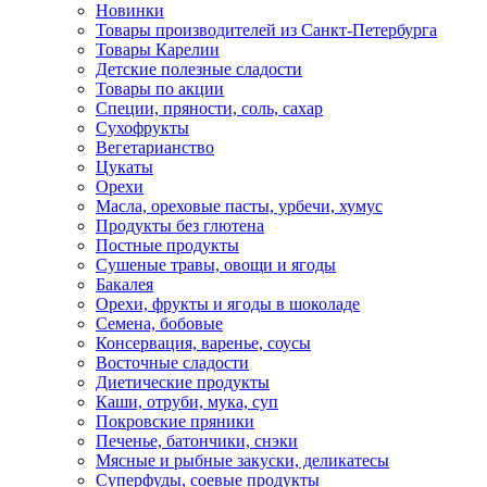
Новинки
Товары производителей из Санкт-Петербурга
Товары Карелии
Детские полезные сладости
Товары по акции
Специи, пряности, соль, сахар
Сухофрукты
Вегетарианство
Цукаты
Орехи
Масла, ореховые пасты, урбечи, хумус
Продукты без глютена
Постные продукты
Сушеные травы, овощи и ягоды
Бакалея
Орехи, фрукты и ягоды в шоколаде
Семена, бобовые
Консервация, варенье, соусы
Восточные сладости
Диетические продукты
Каши, отруби, мука, суп
Покровские пряники
Печенье, батончики, снэки
Мясные и рыбные закуски, деликатесы
Суперфуды, соевые продукты