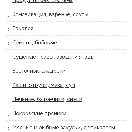
Продукты без глютена
Консервация, варенье, соусы
Бакалея
Семена, бобовые
Сушеные травы, овощи и ягоды
Восточные сладости
Каши, отруби, мука, суп
Печенье, батончики, снэки
Покровские пряники
Мясные и рыбные закуски, деликатесы