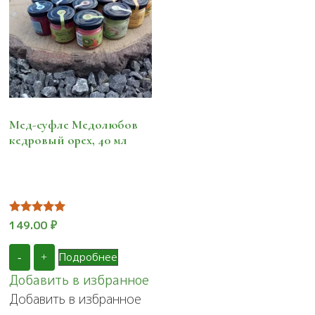
Мед-суфле Медолюбов
кедровый орех, 40 мл
Оценка
149.00
₽
5.00
из 5
Подробнее
-
+
Добавить в избранное
Добавить в избранное