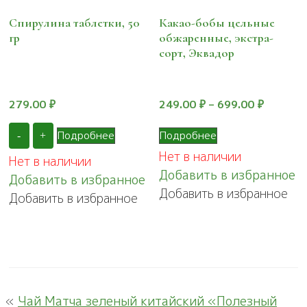
Спирулина таблетки, 50
Какао-бобы цельные
гр
обжаренные, экстра-
сорт, Эквадор
279.00
₽
249.00
₽
–
699.00
₽
Этот
Подробнее
Подробнее
-
+
товар
Нет в наличии
Нет в наличии
имеет
Добавить в избранное
Добавить в избранное
несколько
Добавить в избранное
Добавить в избранное
вариаций.
Опции
можно
выбрать
на
странице
«
Чай Матча зеленый китайский «Полезный