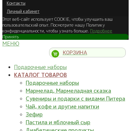
Контакты
Личный кабинет
Этот веб-сайт использует COOKIE, чтобы улучшить ваш
пользовательский опыт. Посмотрите нашу Политику
конфиденциальности, чтобы узнать больше.
Подробнее
Принять
МЕНЮ
КОРЗИНА
Подарочные наборы
КАТАЛОГ ТОВАРОВ
Подарочные наборы
Мармелад, Мармеладная сказка
Сувениры и подарки с видами Питера
Чай, кофе и другие напитки
Зефир
Пастила и яблочный сыр
Диабетические продукты