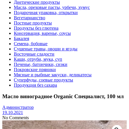
Диетические продукты
Масла, ореховые пасты, урбечи, хумус
Подарочная упаковка, открытки
Вегетарианство
Постные продукты
Продукты без глютена
Консервация, варенье, соусы
Бакалея
Семена, бобовые
Сушеные травы, овощи и ягоды
Восточные сладости
Каши, отруби, мука, суп
Печенье, батончики, снэки
Покровские пряники
Мясные и рыбные закуски, деликатесы
Суперфуды, соевые продукты
Продукция без сахара
Масло виноградное Organic Специалист, 100 мл
Администратор
19.10.2021
No Comments