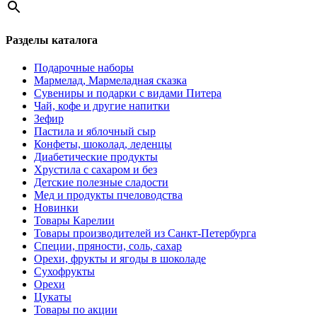
Разделы каталога
Подарочные наборы
Мармелад, Мармеладная сказка
Сувениры и подарки с видами Питера
Чай, кофе и другие напитки
Зефир
Пастила и яблочный сыр
Конфеты, шоколад, леденцы
Диабетические продукты
Хрустила с сахаром и без
Детские полезные сладости
Мед и продукты пчеловодства
Новинки
Товары Карелии
Товары производителей из Санкт-Петербурга
Специи, пряности, соль, сахар
Орехи, фрукты и ягоды в шоколаде
Сухофрукты
Орехи
Цукаты
Товары по акции