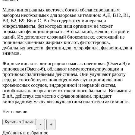
Масло виноградных косточек богато сбалансированным
набором необходимых для здоровья витаминов: А,Е, В12, B1,
B3, B2, B9, В6 и С. В нём содержатся минералы и
микроэлементы, без которых наш организм не может
нормально функционировать. Это кальций, железо, натрий и
калий. Их дополняет сложный биокомплекс, состоящий из
полиненасыщенных жирных кислот, фитостеролов,
дубильных веществ, фитонцидов, хлорофилла, флавоноидов и
энзимов.
Жирные кислоты виноградного масла: олеиновая (Омега-9) и
линолевая (Омега-6), обладают иммуностимулирующим и
противовоспалительным действием. Они улучшают работу
сердца, способствуют полноценному функционированию
кровеносных сосудов, эндокринной и нервной систем,
освобождая наш организм от токсичного балласта. Витамины
Е иА, действуя совместно с флавоноидами, придают
виноградному маслу высокую антиоксидантную активность.
Нет наличии
Купить в 1 клик
-
+
Добавить в избранное