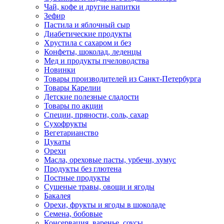
Чай, кофе и другие напитки
Зефир
Пастила и яблочный сыр
Диабетические продукты
Хрустила с сахаром и без
Конфеты, шоколад, леденцы
Мед и продукты пчеловодства
Новинки
Товары производителей из Санкт-Петербурга
Товары Карелии
Детские полезные сладости
Товары по акции
Специи, пряности, соль, сахар
Сухофрукты
Вегетарианство
Цукаты
Орехи
Масла, ореховые пасты, урбечи, хумус
Продукты без глютена
Постные продукты
Сушеные травы, овощи и ягоды
Бакалея
Орехи, фрукты и ягоды в шоколаде
Семена, бобовые
Консервация, варенье, соусы