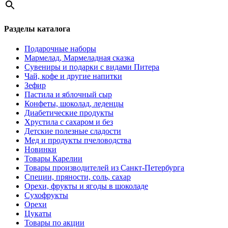
Разделы каталога
Подарочные наборы
Мармелад, Мармеладная сказка
Сувениры и подарки с видами Питера
Чай, кофе и другие напитки
Зефир
Пастила и яблочный сыр
Конфеты, шоколад, леденцы
Диабетические продукты
Хрустила с сахаром и без
Детские полезные сладости
Мед и продукты пчеловодства
Новинки
Товары Карелии
Товары производителей из Санкт-Петербурга
Специи, пряности, соль, сахар
Орехи, фрукты и ягоды в шоколаде
Сухофрукты
Орехи
Цукаты
Товары по акции