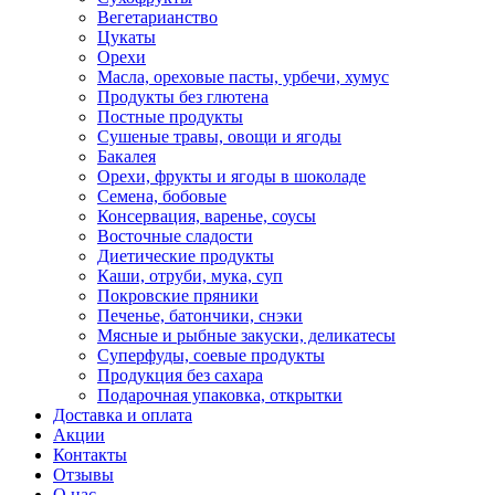
Вегетарианство
Цукаты
Орехи
Масла, ореховые пасты, урбечи, хумус
Продукты без глютена
Постные продукты
Сушеные травы, овощи и ягоды
Бакалея
Орехи, фрукты и ягоды в шоколаде
Семена, бобовые
Консервация, варенье, соусы
Восточные сладости
Диетические продукты
Каши, отруби, мука, суп
Покровские пряники
Печенье, батончики, снэки
Мясные и рыбные закуски, деликатесы
Суперфуды, соевые продукты
Продукция без сахара
Подарочная упаковка, открытки
Доставка и оплата
Акции
Контакты
Отзывы
О нас