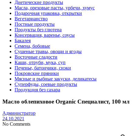
Диетические продукты
Масла, ореховые пасты, урбечи, хумус
Подарочная упаковка, открытки
Вегетарианство
Постные продукты
Продукты без глютена
Консервация, варенье, соусы
Бакалея
Семена, бобовые
Сушеные травы, овощи и ягоды
Восточные сладости
Каши, отруби, мука, суп
Печенье, батончики, снэки
Покровские пряники
Мясные и рыбные закуски, деликатесы
Суперфуды, соевые продукты
Продукция без сахара
Масло облепиховое Organic Специалист, 100 мл
Администратор
24.10.2021
No Comments