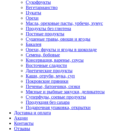
Сухофрукты
Вегетарианство
Цукаты
Орехи
Масла, ореховые пасты, урбечи, хумус
Продукты без глютена
Постные продукты
Сушеные травы, овощи и ягоды
Бакалея
Орехи, фрукты и ягоды в шоколаде
Семена, бобовые
Консервация, варенье, соусы
Восточные сладости
Диетические продукты
Каши, отруби, мука, суп
Покровские пряники
Печенье, батончики, снэки
Мясные и рыбные закуски, деликатесы
Суперфуды, соевые продукты
Продукция без сахара
Подарочная упаковка, открытки
Доставка и оплата
Акции
Контакты
Отзывы