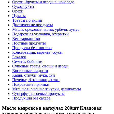
Орехи, фрукты и ягоды в шоколаде
Сухофрукты
Орехи
Цукаты
Товары по акции
Диетические продукты
Масла, ореховые пасты, урбечи, хумус
Подарочная упаковка, открытки
Вегетарианство
Постные продукты
Продукты без глютена
Консервация, варенье, соусы
Бакалея
Семена, бобовые
Сушеные травы, овощи и ягоды
Восточные сладости
Каши, отруби, мука, суп
Печенье, батончики, снэки
Покровские пряники
Мясные и рыбные закуски, деликатесы
Суперфуды, соевые продукты
Продукция без сахара
Масло кедровое в капсулах 200шт Кладовая
здоровья холодного отжима, масло кедра