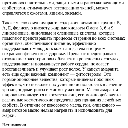
противовоспалительными, защитными и ранозаживляющими
свойствами, стимулирует регенерацию тканей, может
справляться с ожогами, язвами, экземой.
Также масло семян амаранта содержит витамины группы В,
А, Е, фолиевую кислоту, жирные кислоты Омега 3, 6 и 9:
линоленовые, линолевые и олеиновые кислоты, которые
помогают предотвращать процессы старения во всех системах
организма, обеспечивают питание, эффективно
поддерживают молодость кожи лица, тела и в целом
сохраняют физическое здоровье. Препарат предотвращает
отложение холестериновых бляшек в кровеносных сосудах,
поддерживает и нормализует работу сердца, помогает
восстанавливать и улучшает рост волос. У капсул амаранта
есть еще один важный компонент — фитостеролы. Это
гормоноподобные вещества, которые лишены побочных
эффектов, что позволяет их успешно использовать в лечении
эрозии, эндометриоза и миомы у женщин. Масло амаранта
широко используется в косметологии, его можно добавлять в
различные косметические продукты для придания лечебных
свойств. В отличие от кокосового масла, гхи, оливкового —
амарантовое масло нельзя нагревать и использовать для
жарки.
Нет наличии