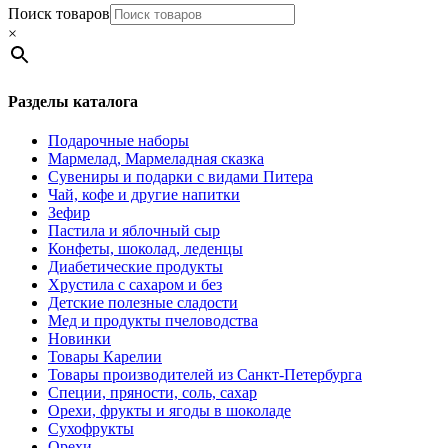
Поиск товаров
×
Разделы каталога
Подарочные наборы
Мармелад, Мармеладная сказка
Сувениры и подарки с видами Питера
Чай, кофе и другие напитки
Зефир
Пастила и яблочный сыр
Конфеты, шоколад, леденцы
Диабетические продукты
Хрустила с сахаром и без
Детские полезные сладости
Мед и продукты пчеловодства
Новинки
Товары Карелии
Товары производителей из Санкт-Петербурга
Специи, пряности, соль, сахар
Орехи, фрукты и ягоды в шоколаде
Сухофрукты
Орехи