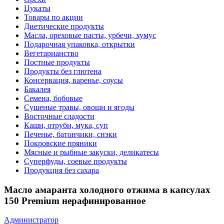
Цукаты
Товары по акции
Диетические продукты
Масла, ореховые пасты, урбечи, хумус
Подарочная упаковка, открытки
Вегетарианство
Постные продукты
Продукты без глютена
Консервация, варенье, соусы
Бакалея
Семена, бобовые
Сушеные травы, овощи и ягоды
Восточные сладости
Каши, отруби, мука, суп
Печенье, батончики, снэки
Покровские пряники
Мясные и рыбные закуски, деликатесы
Суперфуды, соевые продукты
Продукция без сахара
Масло амаранта холодного отжима в капсулах
150 Premium нерафинированное
Администратор