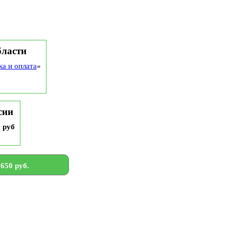
бласти
ка и оплата
»
сии
9 руб
650 руб.