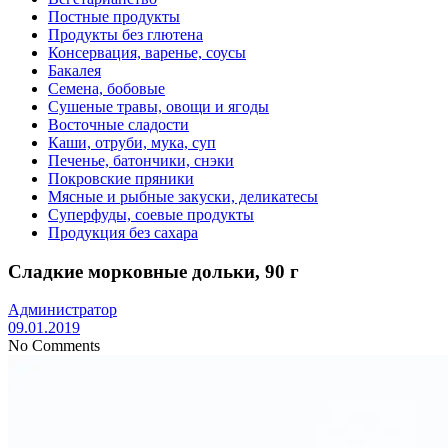
Постные продукты
Продукты без глютена
Консервация, варенье, соусы
Бакалея
Семена, бобовые
Сушеные травы, овощи и ягоды
Восточные сладости
Каши, отруби, мука, суп
Печенье, батончики, снэки
Покровские пряники
Мясные и рыбные закуски, деликатесы
Суперфуды, соевые продукты
Продукция без сахара
Сладкие морковные дольки, 90 г
Администратор
09.01.2019
No Comments