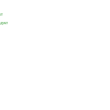
кт
дукт